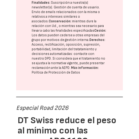
Finalidades:
Suscripción a nuestra(s)
newsletter(s). Gestión de cuenta de usuario.
Envío de emails relacionados con la misma o
relativos a intereses similares o
asociados.
Conservación:
mientras dure la
relación con Ud., o mientras sea necesario para
llevar a cabo las finalidades especificadas
Cesión:
Los datos pueden cederse a otras
empresas del
grupo
por motivos de gestión interna.
Derechos:
Acceso, rectificación, oposición, supresión,
portabilidad, limitación del tratatamiento y
decisiones automatizadas:
contacte con
nuestro DPD
. Si considera que el tratamiento no
se ajusta a la normativa vigente, puede presentar
reclamación ante la
AEPD
.
Más información:
Política de Protección de Datos
Especial Road 2026
DT Swiss reduce el peso
al mínimo con las