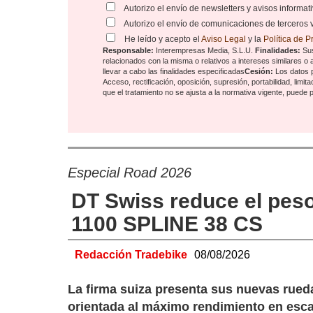
Autorizo el envío de newsletters y avisos informa
Autorizo el envío de comunicaciones de terceros 
He leído y acepto el
Aviso Legal
y la
Política de 
Responsable:
Interempresas Media, S.L.U.
Finalidades:
Sus
relacionados con la misma o relativos a intereses similares o
llevar a cabo las finalidades especificadas
Cesión:
Los datos 
Acceso, rectificación, oposición, supresión, portabilidad, limi
que el tratamiento no se ajusta a la normativa vigente, puede
Especial Road 2026
DT Swiss reduce el pes
1100 SPLINE 38 CS
Redacción Tradebike
08/08/2026
La firma suiza presenta sus nuevas rue
orientada al máximo rendimiento en esca