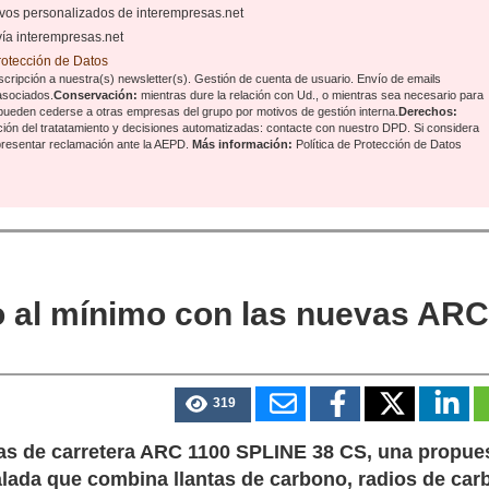
tivos personalizados de interempresas.net
vía interempresas.net
Protección de Datos
cripción a nuestra(s) newsletter(s). Gestión de cuenta de usuario. Envío de emails
 asociados.
Conservación:
mientras dure la relación con Ud., o mientras sea necesario para
pueden cederse a otras
empresas del grupo
por motivos de gestión interna.
Derechos:
tación del tratatamiento y decisiones automatizadas:
contacte con nuestro DPD
. Si considera
 presentar reclamación ante la
AEPD
.
Más información:
Política de Protección de Datos
o al mínimo con las nuevas AR
319
das de carretera ARC 1100 SPLINE 38 CS, una propue
lada que combina llantas de carbono, radios de car