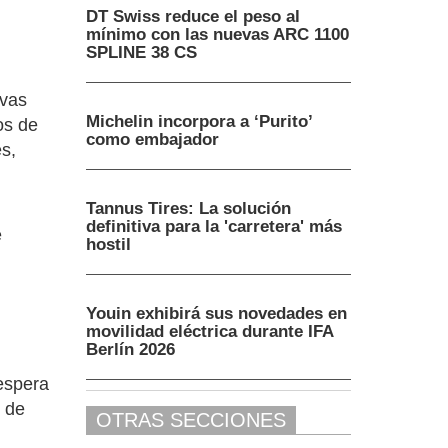
DT Swiss reduce el peso al
mínimo con las nuevas ARC 1100
SPLINE 38 CS
evas
Michelin incorpora a ‘Purito’
os de
como embajador
s,
Tannus Tires: La solución
definitiva para la 'carretera' más
e
hostil
Youin exhibirá sus novedades en
movilidad eléctrica durante IFA
Berlín 2026
espera
o de
OTRAS SECCIONES