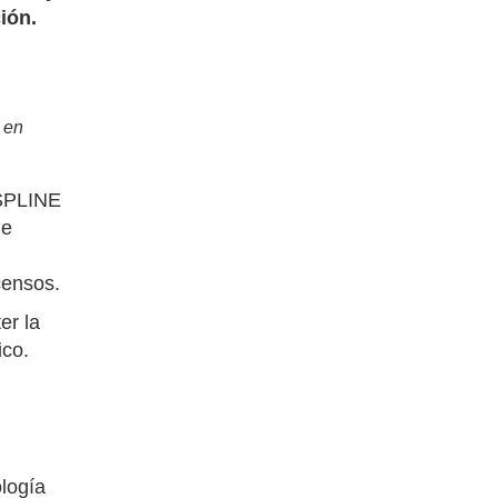
ión.
 en
 SPLINE
de
censos.
er la
ico.
ología