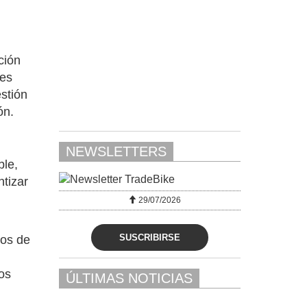
ción
res
stión
ón.
NEWSLETTERS
ble,
ntizar
29/07/2026
SUSCRIBIRSE
dos de
los
ÚLTIMAS NOTICIAS