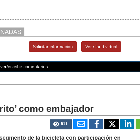
ONADAS
Solicitar información
Ver stand virtual
ver/escribir comentarios
urito’ como embajador
511
segmento de la bicicleta con participación en