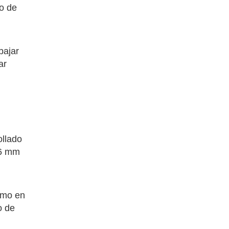
o de
l
bajar
ar
ollado
26 mm
como en
o de