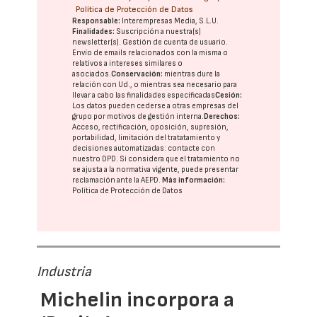
Política de Protección de Datos
Responsable:
Interempresas Media, S.L.U.
Finalidades:
Suscripción a nuestra(s)
newsletter(s). Gestión de cuenta de usuario.
Envío de emails relacionados con la misma o
relativos a intereses similares o
asociados.
Conservación:
mientras dure la
relación con Ud., o mientras sea necesario para
llevar a cabo las finalidades especificadas
Cesión:
Los datos pueden cederse a otras
empresas del
grupo
por motivos de gestión interna.
Derechos:
Acceso, rectificación, oposición, supresión,
portabilidad, limitación del tratatamiento y
decisiones automatizadas:
contacte con
nuestro DPD
. Si considera que el tratamiento no
se ajusta a la normativa vigente, puede presentar
reclamación ante la
AEPD
.
Más información:
Política de Protección de Datos
Industria
Michelin incorpora a