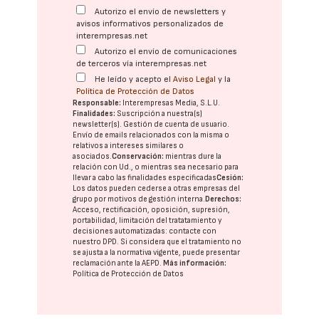
Autorizo el envío de newsletters y
avisos informativos personalizados de
interempresas.net
Autorizo el envío de comunicaciones
de terceros vía interempresas.net
He leído y acepto el
Aviso Legal
y la
Política de Protección de Datos
Responsable:
Interempresas Media, S.L.U.
Finalidades:
Suscripción a nuestra(s)
newsletter(s). Gestión de cuenta de usuario.
Envío de emails relacionados con la misma o
relativos a intereses similares o
asociados.
Conservación:
mientras dure la
relación con Ud., o mientras sea necesario para
llevar a cabo las finalidades especificadas
Cesión:
Los datos pueden cederse a otras
empresas del
grupo
por motivos de gestión interna.
Derechos:
Acceso, rectificación, oposición, supresión,
portabilidad, limitación del tratatamiento y
decisiones automatizadas:
contacte con
nuestro DPD
. Si considera que el tratamiento no
se ajusta a la normativa vigente, puede presentar
reclamación ante la
AEPD
.
Más información:
Política de Protección de Datos