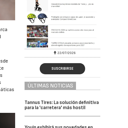
arca
d
22/07/2026
29/07/2026
esde
te
SUSCRIBIRSE
os
s
ÚLTIMAS NOTICIAS
máticas
Tannus Tires: La solución definitiva
para la 'carretera' más hostil
Youin exhibirá sus novedades en