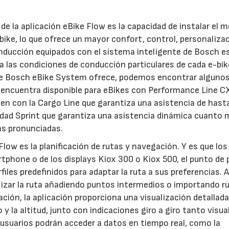
de la aplicación eBike Flow es la capacidad de instalar el 
bike, lo que ofrece un mayor confort, control, personaliza
nducción equipados con el sistema inteligente de Bosch e
a las condiciones de conducción particulares de cada e-bik
e Bosch eBike System ofrece, podemos encontrar alguno
e encuentra disponible para eBikes con Performance Line CX
en con la Cargo Line que garantiza una asistencia de hasta
idad Sprint que garantiza una asistencia dinámica cuanto
das pronunciadas.
Flow es la planificación de rutas y navegación. Y es que los
tphone o de los displays Kiox 300 o Kiox 500, el punto de 
rfiles predefinidos para adaptar la ruta a sus preferencias.
alizar la ruta añadiendo puntos intermedios o importando r
ión, la aplicación proporciona una visualización detallada
y la altitud, junto con indicaciones giro a giro tanto visua
 usuarios podrán acceder a datos en tiempo real, como la