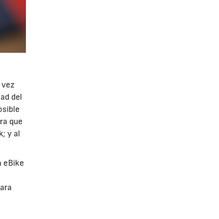
 vez
dad del
osible
ra que
; y al
n eBike
ara