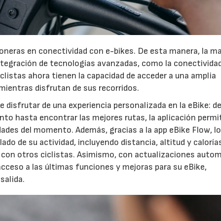
oneras en conectividad con e-bikes. De esta manera, la m
integración de tecnologías avanzadas, como la conectivida
iclistas ahora tienen la capacidad de acceder a una amplia
mientras disfrutan de sus recorridos.
22/07/2026
29/07/2026
 disfrutar de una experiencia personalizada en la eBike: d
ento hasta encontrar las mejores rutas, la aplicación permi
idades del momento. Además, gracias a la app eBike Flow, l
ado de su actividad, incluyendo distancia, altitud y caloría
con otros ciclistas. Asimismo, con actualizaciones auto
acceso a las últimas funciones y mejoras para su eBike,
salida.