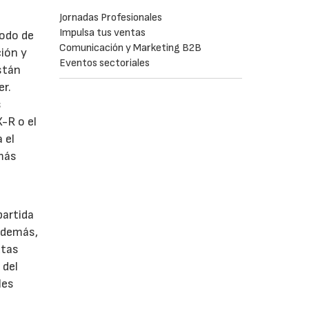
Jornadas Profesionales
Impulsa tus ventas
modo de
Comunicación y Marketing B2B
ción y
Eventos sectoriales
stán
er.
s
-R o el
 el
 más
partida
 Además,
utas
 del
les