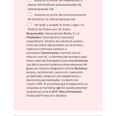
Autorizo el envío de newsletters y
avisos informativos personalizados de
interempresas.net
Autorizo el envío de comunicaciones
de terceros vía interempresas.net
He leído y acepto el
Aviso Legal
y la
Política de Protección de Datos
Responsable:
Interempresas Media, S.L.U.
Finalidades:
Suscripción a nuestra(s)
newsletter(s). Gestión de cuenta de usuario.
Envío de emails relacionados con la misma o
relativos a intereses similares o
asociados.
Conservación:
mientras dure la
relación con Ud., o mientras sea necesario para
llevar a cabo las finalidades especificadas
Cesión:
Los datos pueden cederse a otras
empresas del
grupo
por motivos de gestión interna.
Derechos:
Acceso, rectificación, oposición, supresión,
portabilidad, limitación del tratatamiento y
decisiones automatizadas:
contacte con
nuestro DPD
. Si considera que el tratamiento no
se ajusta a la normativa vigente, puede presentar
reclamación ante la
AEPD
.
Más información:
Política de Protección de Datos