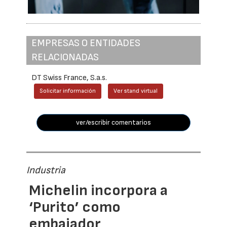
EMPRESAS O ENTIDADES
RELACIONADAS
DT Swiss France, S.a.s.
Solicitar información
Ver stand virtual
ver/escribir comentarios
Industria
Michelin incorpora a
‘Purito’ como
embajador