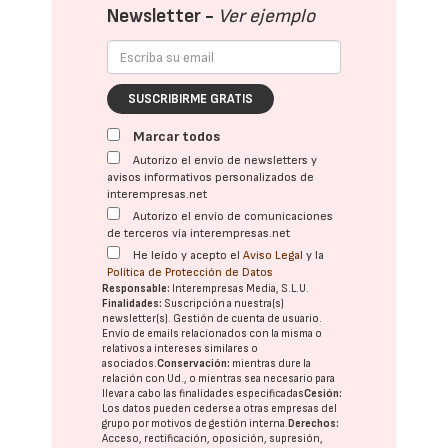
Newsletter -
Ver ejemplo
SUSCRIBIRME GRATIS
Marcar todos
Autorizo el envío de newsletters y
avisos informativos personalizados de
interempresas.net
Autorizo el envío de comunicaciones
de terceros vía interempresas.net
He leído y acepto el
Aviso Legal
y la
Política de Protección de Datos
Responsable:
Interempresas Media, S.L.U.
Finalidades:
Suscripción a nuestra(s)
newsletter(s). Gestión de cuenta de usuario.
Envío de emails relacionados con la misma o
relativos a intereses similares o
asociados.
Conservación:
mientras dure la
relación con Ud., o mientras sea necesario para
llevar a cabo las finalidades especificadas
Cesión:
Los datos pueden cederse a otras
empresas del
grupo
por motivos de gestión interna.
Derechos:
Acceso, rectificación, oposición, supresión,