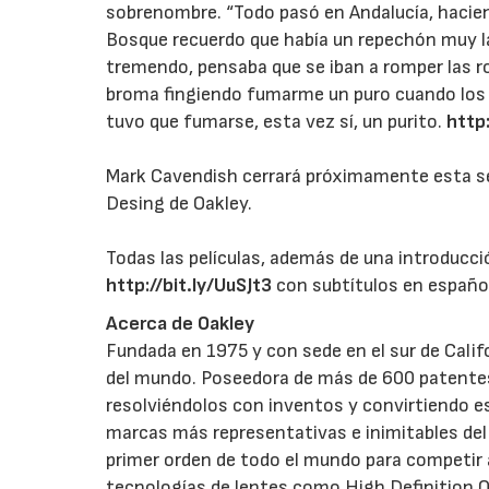
sobrenombre. “Todo pasó en Andalucía, hacien
Bosque recuerdo que había un repechón muy lar
tremendo, pensaba que se iban a romper las ro
broma fingiendo fumarme un puro cuando los p
tuvo que fumarse, esta vez sí, un purito.
http
Mark Cavendish cerrará próximamente esta seri
Desing de Oakley.
Todas las películas, además de una introducció
http://bit.ly/UuSJt3
con subtítulos en españo
Acerca de Oakley
Fundada en 1975 y con sede en el sur de Cali
del mundo. Poseedora de más de 600 patentes
resolviéndolos con inventos y convirtiendo es
marcas más representativas e inimitables del
primer orden de todo el mundo para competir a
tecnologías de lentes como High Definition O