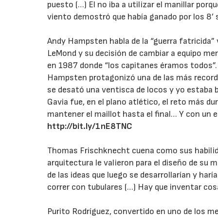
puesto (…) El no iba a utilizar el manillar porque
viento demostró que había ganado por los 8’ 
Andy Hampsten habla de la “guerra fatricida” v
LeMond y su decisión de cambiar a equipo me
en 1987 donde “los capitanes éramos todos”. T
Hampsten protagonizó una de las más recorda
se desató una ventisca de locos y yo estaba 
Gavia fue, en el plano atlético, el reto más d
mantener el maillot hasta el final… Y con un 
http://bit.ly/1nE8TNC
Thomas Frischknecht cuena como sus habilida
arquitectura le valieron para el diseño de su m
de las ideas que luego se desarrollarían y harí
correr con tubulares (…) Hay que inventar cos
Purito Rodríguez, convertido en uno de los me