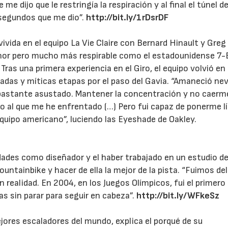
 me dijo que le restringía la respiración y al final el túnel de
segundos que me dio”.
http://bit.ly/1rDsrDF
ivida en el equipo La Vie Claire con Bernard Hinault y Greg
nor pero mucho más respirable como el estadounidense 7-
ras una primera experiencia en el Giro, el equipo volvió en
das y míticas etapas por el paso del Gavia. “Amaneció ne
bastante asustado. Mantener la concentración y no caerme
uro al que me he enfrentado (…) Pero fui capaz de ponerme lí
equipo americano”, luciendo las Eyeshade de Oakley.
des como diseñador y el haber trabajado en un estudio d
ountainbike y hacer de ella la mejor de la pista. “Fuimos de
an realidad. En 2004, en los Juegos Olímpicos, fui el primero
as sin parar para seguir en cabeza”.
http://bit.ly/WFkeSz
jores escaladores del mundo, explica el porqué de su