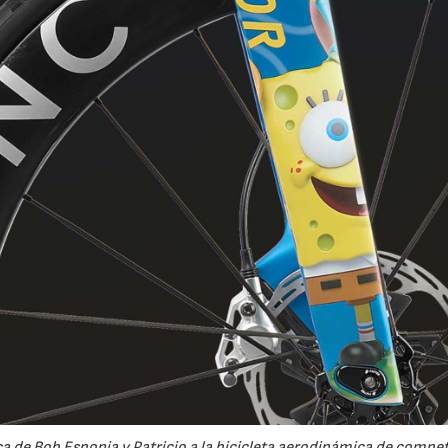
a de Bob Esponja y Patricio a la bicicleta aerodinámica de compet