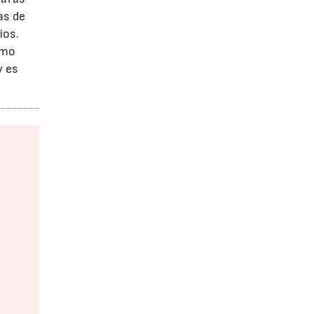
as de
ios.
omo
y es