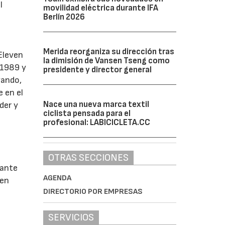
l
movilidad eléctrica durante IFA
Berlín 2026
Merida reorganiza su dirección tras
Eleven
la dimisión de Vansen Tseng como
 1989 y
presidente y director general
vando,
 en el
Nace una nueva marca textil
der y
ciclista pensada para el
profesional: LABICICLETA.CC
e
OTRAS SECCIONES
lante
AGENDA
 en
DIRECTORIO POR EMPRESAS
SERVICIOS