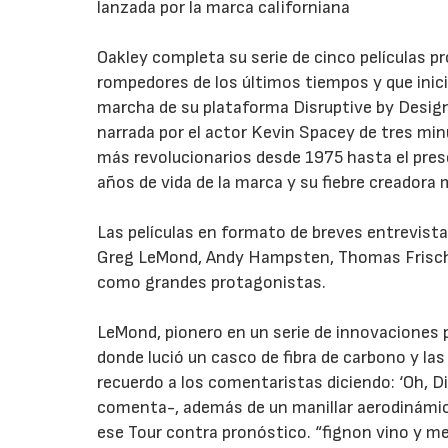
lanzada por la marca californiana
Oakley completa su serie de cinco películas p
rompedores de los últimos tiempos y que inici
marcha de su plataforma Disruptive by Design 
narrada por el actor Kevin Spacey de tres minu
más revolucionarios desde 1975 hasta el prese
años de vida de la marca y su fiebre creadora 
Las películas en formato de breves entrevista
Greg LeMond, Andy Hampsten, Thomas Frischk
como grandes protagonistas.
LeMond, pionero en un serie de innovaciones p
donde lució un casco de fibra de carbono y la
recuerdo a los comentaristas diciendo: ‘Oh, Di
comenta-, además de un manillar aerodinámico 
ese Tour contra pronóstico. “fignon vino y me 