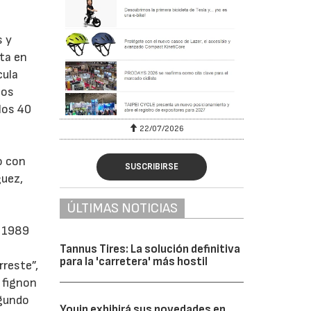
s y
sta en
cula
ños
los 40
22/07/2026
o con
SUSCRIBIRSE
uez,
ÚLTIMAS NOTICIAS
e 1989
Tannus Tires: La solución definitiva
para la 'carretera' más hostil
rreste”,
 fignon
egundo
Youin exhibirá sus novedades en