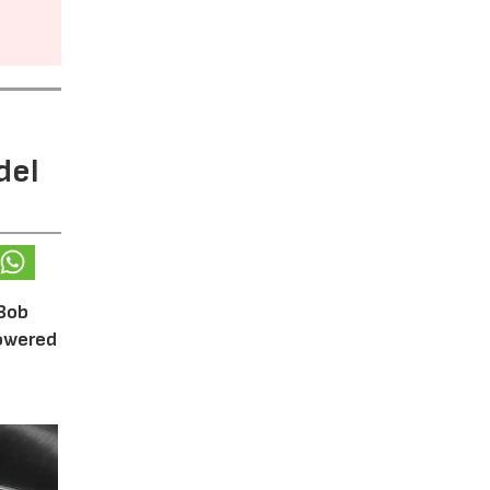
del
 Bob
Powered