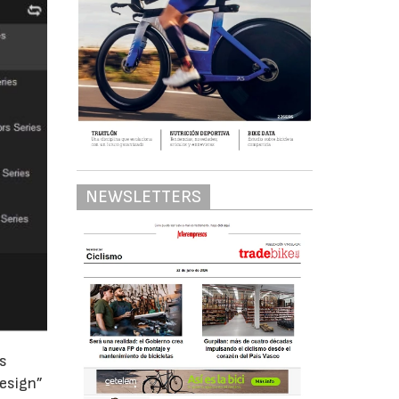
NEWSLETTERS
as
esign”