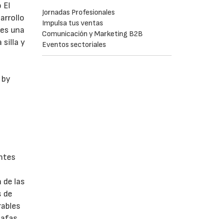
 El
Jornadas Profesionales
arrollo
Impulsa tus ventas
les una
Comunicación y Marketing B2B
silla y
Eventos sectoriales
 by
antes
 de las
s de
rables
gafas