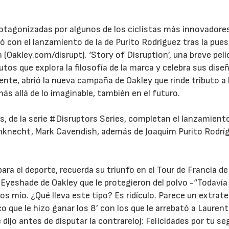
rotagonizadas por algunos de los ciclistas más innovadore
ó con el lanzamiento de la de Purito Rodríguez tras la pue
(Oakley.com/disrupt). ‘Story of Disruption’, una breve pelí
tos que explora la filosofía de la marca y celebra sus dise
nte, abrió la nueva campaña de Oakley que rinde tributo a 
más allá de lo imaginable, también en el futuro.
22/07/2026
29/07/2026
s, de la serie #Disruptors Series, completan el lanzamient
necht, Mark Cavendish, además de Joaquim Purito Rodríg
ara el deporte, recuerda su triunfo en el Tour de Francia d
s Eyeshade de Oakley que le protegieron del polvo -“Todavía
os mío. ¿Qué lleva este tipo? Es ridículo. Parece un extrate
que le hizo ganar los 8’ con los que le arrebató a Laurent
dijo antes de disputar la contrareloj: Felicidades por tu s