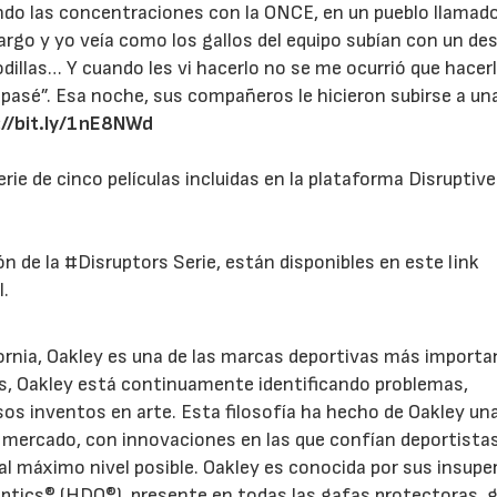
do las concentraciones con la ONCE, en un pueblo llamado
go y yo veía como los gallos del equipo subían con un des
dillas… Y cuando les vi hacerlo no se me ocurrió que hacer
asé”. Esa noche, sus compañeros le hicieron subirse a una 
://bit.ly/1nE8NWd
e de cinco películas incluidas en la plataforma Disruptive
n de la #Disruptors Serie, están disponibles en este link
l.
fornia, Oakley es una de las marcas deportivas más import
, Oakley está continuamente identificando problemas,
os inventos en arte. Esta filosofía ha hecho de Oakley una
 mercado, con innovaciones en las que confían deportista
l máximo nivel posible. Oakley es conocida por sus insupe
ptics® (HDO®), presente en todas las gafas protectoras, 