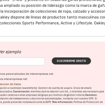
 ha ampliado su posición de liderazgo como la marca de gaf
 incorporación de colecciones de ropa, calzado y accesor
Oakley dispone de líneas de productos tanto masculinas c
olecciones Sports Performance, Active y Lifestyle. Oakle
Ver ejemplo
SUSCRIBIRME GRATIS
ativos personalizados de interempresas.net
vía interempresas.net
otección de Datos
pción a nuestra(s) newsletter(s). Gestión de cuenta de usuario. Envío de emails
o asociados.
Conservación:
mientras dure la relación con Ud., o mientras sea necesario para
ueden cederse a otras
empresas del grupo
por motivos de gestión interna.
Derechos:
imitación del tratatamiento y decisiones automatizadas:
contacte con nuestro DPD
. Si
nte, puede presentar reclamación ante la
AEPD
.
Más información:
Política de Protección de