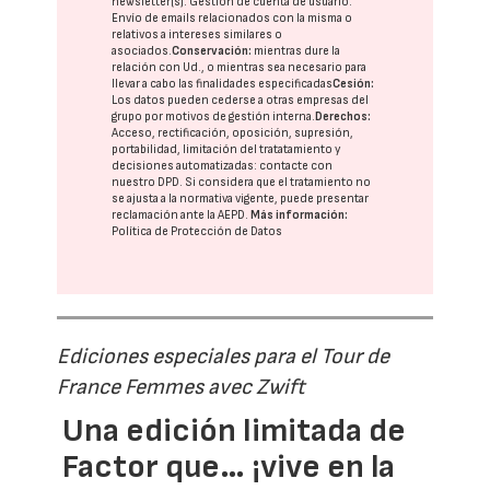
newsletter(s). Gestión de cuenta de usuario.
Envío de emails relacionados con la misma o
relativos a intereses similares o
asociados.
Conservación:
mientras dure la
relación con Ud., o mientras sea necesario para
llevar a cabo las finalidades especificadas
Cesión:
Los datos pueden cederse a otras
empresas del
grupo
por motivos de gestión interna.
Derechos:
Acceso, rectificación, oposición, supresión,
portabilidad, limitación del tratatamiento y
decisiones automatizadas:
contacte con
nuestro DPD
. Si considera que el tratamiento no
se ajusta a la normativa vigente, puede presentar
reclamación ante la
AEPD
.
Más información:
Política de Protección de Datos
Ediciones especiales para el Tour de
France Femmes avec Zwift
Una edición limitada de
Factor que… ¡vive en la