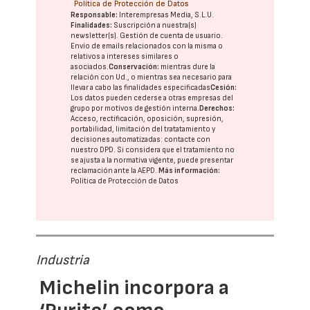
Política de Protección de Datos
Responsable:
Interempresas Media, S.L.U.
Finalidades:
Suscripción a nuestra(s)
newsletter(s). Gestión de cuenta de usuario.
Envío de emails relacionados con la misma o
relativos a intereses similares o
asociados.
Conservación:
mientras dure la
relación con Ud., o mientras sea necesario para
llevar a cabo las finalidades especificadas
Cesión:
Los datos pueden cederse a otras
empresas del
grupo
por motivos de gestión interna.
Derechos:
Acceso, rectificación, oposición, supresión,
portabilidad, limitación del tratatamiento y
decisiones automatizadas:
contacte con
nuestro DPD
. Si considera que el tratamiento no
se ajusta a la normativa vigente, puede presentar
reclamación ante la
AEPD
.
Más información:
Política de Protección de Datos
Industria
Michelin incorpora a