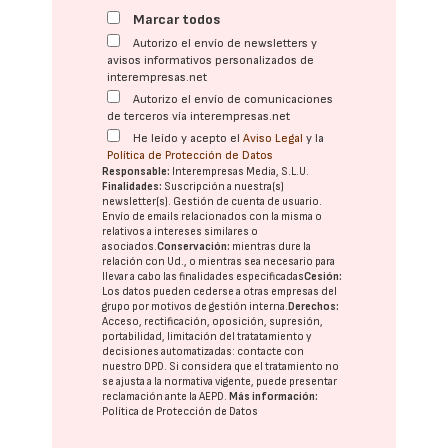
Marcar todos
Autorizo el envío de newsletters y
avisos informativos personalizados de
interempresas.net
Autorizo el envío de comunicaciones
de terceros vía interempresas.net
He leído y acepto el
Aviso Legal
y la
Política de Protección de Datos
Responsable:
Interempresas Media, S.L.U.
Finalidades:
Suscripción a nuestra(s)
newsletter(s). Gestión de cuenta de usuario.
Envío de emails relacionados con la misma o
relativos a intereses similares o
asociados.
Conservación:
mientras dure la
relación con Ud., o mientras sea necesario para
llevar a cabo las finalidades especificadas
Cesión:
Los datos pueden cederse a otras
empresas del
grupo
por motivos de gestión interna.
Derechos:
Acceso, rectificación, oposición, supresión,
portabilidad, limitación del tratatamiento y
decisiones automatizadas:
contacte con
nuestro DPD
. Si considera que el tratamiento no
se ajusta a la normativa vigente, puede presentar
reclamación ante la
AEPD
.
Más información:
Política de Protección de Datos