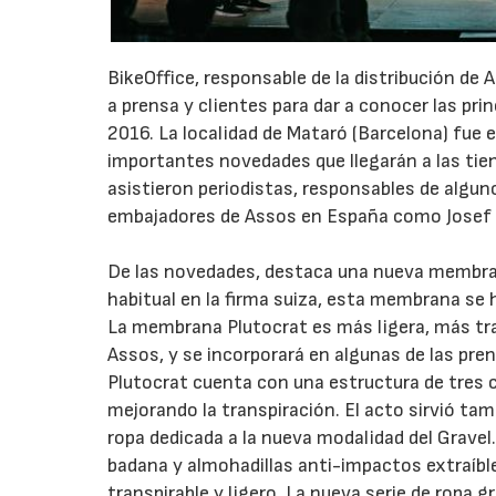
BikeOffice, responsable de la distribución de
a prensa y clientes para dar a conocer las pri
2016. La localidad de Mataró (Barcelona) fue e
importantes novedades que llegarán a las tie
asistieron periodistas, responsables de algu
embajadores de Assos en España como Josef 
De las novedades, destaca una nueva membran
habitual en la firma suiza, esta membrana se 
La membrana Plutocrat es más ligera, más tra
Assos, y se incorporará en algunas de las pre
Plutocrat cuenta con una estructura de tres ca
mejorando la transpiración. El acto sirvió tam
ropa dedicada a la nueva modalidad del Gravel.
badana y almohadillas anti-impactos extraíbl
transpirable y ligero. La nueva serie de ropa