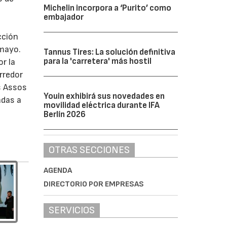
Michelin incorpora a ‘Purito’ como
embajador
cción
 mayo.
Tannus Tires: La solución definitiva
para la 'carretera' más hostil
r la
rredor
s Assos
Youin exhibirá sus novedades en
adas a
movilidad eléctrica durante IFA
Berlín 2026
OTRAS SECCIONES
AGENDA
DIRECTORIO POR EMPRESAS
SERVICIOS