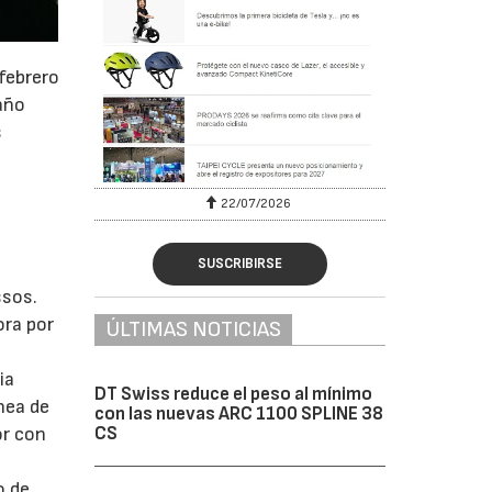
 febrero
 año
s
22/07/2026
SUSCRIBIRSE
ssos.
ora por
ÚLTIMAS NOTICIAS
ia
DT Swiss reduce el peso al mínimo
nea de
con las nuevas ARC 1100 SPLINE 38
CS
or con
o de