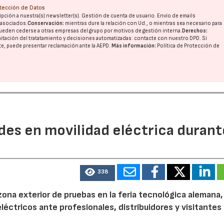
otección de Datos
pción a nuestra(s) newsletter(s). Gestión de cuenta de usuario. Envío de emails
o asociados.
Conservación:
mientras dure la relación con Ud., o mientras sea necesario para
ueden cederse a otras
empresas del grupo
por motivos de gestión interna.
Derechos:
imitación del tratatamiento y decisiones automatizadas:
contacte con nuestro DPD
. Si
nte, puede presentar reclamación ante la
AEPD
.
Más información:
Política de Protección de
des en movilidad eléctrica durant
338
zona exterior de pruebas en la feria tecnológica alemana
léctricos ante profesionales, distribuidores y visitantes