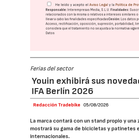
He leído y acepto el
Aviso Legal
y la
Política de Pr
Responsable:
Interempresas Media, S.L.U.
Finalidades:
Suscri
relacionados con la misma o relativos a intereses similares 
llevar a cabo las finalidades especificadas
Cesión:
Los datos p
Acceso, rectificación, oposición, supresión, portabilidad, l
considera que el tratamiento no se ajusta a la normativa vige
Datos
Ferias del sector
Youin exhibirá sus noveda
IFA Berlín 2026
Redacción Tradebike
05/08/2026
La marca contará con un stand propio y una 
mostrará su gama de bicicletas y patinetes e
internacionales.