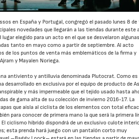
 Assos en España y Portugal, congregó el pasado lunes 8 de
ncipales novedades que llegarán a las tiendas durante este
l lugar elegido para un acto en el que se desvelaron alguna
ndas tanto en mayo como a partir de septiembre. Al acto
nos de los puntos de venta más emblemáticos de la firma y
22/07/2026
29/07/2026
Ajram y Mayalen Noriega.
a antiviento y antilluvia denominada Plutocrat. Como es
ha desarrollado en exclusiva por el equipo de producto de A
nspirable y más impermeable que el tejido usado hasta ah
ndas de gama alta de su colección de invierno 2016-17. La
pas que aísla al ciclista de los elementos con total eficac
bién para conocer de primera mano la que será la primera lí
 El ciclismo híbrido dispondrá de un exclusivo culote interi
es; esta prenda hará juego con un pantalón corto muy
 gravel –Baggy Loock– estará en las tiendas a partir de may