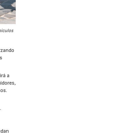
hículos
orzando
es
irá a
idores,
os.
.
edan