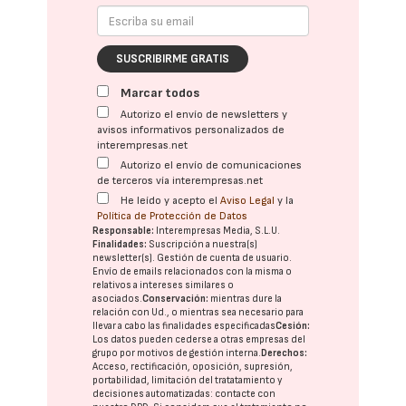
SUSCRIBIRME GRATIS
Marcar todos
Autorizo el envío de newsletters y
avisos informativos personalizados de
interempresas.net
Autorizo el envío de comunicaciones
de terceros vía interempresas.net
He leído y acepto el
Aviso Legal
y la
Política de Protección de Datos
Responsable:
Interempresas Media, S.L.U.
Finalidades:
Suscripción a nuestra(s)
newsletter(s). Gestión de cuenta de usuario.
Envío de emails relacionados con la misma o
relativos a intereses similares o
asociados.
Conservación:
mientras dure la
relación con Ud., o mientras sea necesario para
llevar a cabo las finalidades especificadas
Cesión:
Los datos pueden cederse a otras
empresas del
grupo
por motivos de gestión interna.
Derechos:
Acceso, rectificación, oposición, supresión,
portabilidad, limitación del tratatamiento y
decisiones automatizadas:
contacte con