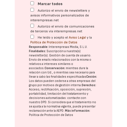
Marcar todos
Autorizo el envío de newsletters y
avisos informativos personalizados de
interempresas.net
Autorizo el envío de comunicaciones
de terceros vía interempresas.net
He leído y acepto el
Aviso Legal
y la
Política de Protección de Datos
Responsable:
Interempresas Media, S.L.U.
Finalidades:
Suscripción a nuestra(s)
newsletter(s). Gestión de cuenta de usuario.
Envío de emails relacionados con la misma o
relativos a intereses similares o
asociados.
Conservación:
mientras dure la
relación con Ud., o mientras sea necesario para
llevar a cabo las finalidades especificadas
Cesión:
Los datos pueden cederse a otras
empresas del
grupo
por motivos de gestión interna.
Derechos:
Acceso, rectificación, oposición, supresión,
portabilidad, limitación del tratatamiento y
decisiones automatizadas:
contacte con
nuestro DPD
. Si considera que el tratamiento no
se ajusta a la normativa vigente, puede presentar
reclamación ante la
AEPD
.
Más información:
Política de Protección de Datos