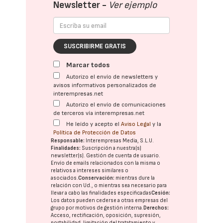
Newsletter -
Ver ejemplo
SUSCRIBIRME GRATIS
Marcar todos
Autorizo el envío de newsletters y
avisos informativos personalizados de
interempresas.net
Autorizo el envío de comunicaciones
de terceros vía interempresas.net
He leído y acepto el
Aviso Legal
y la
Política de Protección de Datos
Responsable:
Interempresas Media, S.L.U.
Finalidades:
Suscripción a nuestra(s)
newsletter(s). Gestión de cuenta de usuario.
Envío de emails relacionados con la misma o
relativos a intereses similares o
asociados.
Conservación:
mientras dure la
relación con Ud., o mientras sea necesario para
llevar a cabo las finalidades especificadas
Cesión:
Los datos pueden cederse a otras
empresas del
grupo
por motivos de gestión interna.
Derechos:
Acceso, rectificación, oposición, supresión,
portabilidad, limitación del tratatamiento y