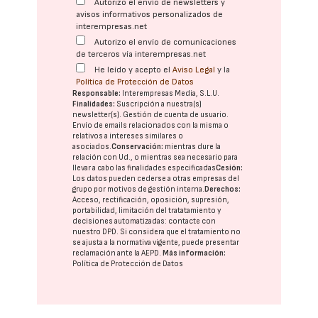
Autorizo el envío de newsletters y
avisos informativos personalizados de
interempresas.net
Autorizo el envío de comunicaciones
de terceros vía interempresas.net
He leído y acepto el
Aviso Legal
y la
Política de Protección de Datos
Responsable:
Interempresas Media, S.L.U.
Finalidades:
Suscripción a nuestra(s)
newsletter(s). Gestión de cuenta de usuario.
Envío de emails relacionados con la misma o
relativos a intereses similares o
asociados.
Conservación:
mientras dure la
relación con Ud., o mientras sea necesario para
llevar a cabo las finalidades especificadas
Cesión:
Los datos pueden cederse a otras
empresas del
grupo
por motivos de gestión interna.
Derechos:
Acceso, rectificación, oposición, supresión,
portabilidad, limitación del tratatamiento y
decisiones automatizadas:
contacte con
nuestro DPD
. Si considera que el tratamiento no
se ajusta a la normativa vigente, puede presentar
reclamación ante la
AEPD
.
Más información:
Política de Protección de Datos