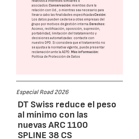
relativos a intereses similares o
asociados.
Conservación:
mientras dure la
relación con Ud., o mientras sea necesario para
llevar a cabo las finalidades especificadas
Cesión:
Los datos pueden cederse a otras
empresas del
grupo
por motivos de gestión interna.
Derechos:
Acceso, rectificación, oposición, supresión,
portabilidad, limitación del tratatamiento y
decisiones automatizadas:
contacte con
nuestro DPD
. Si considera que el tratamiento no
se ajusta a la normativa vigente, puede presentar
reclamación ante la
AEPD
.
Más información:
Política de Protección de Datos
Especial Road 2026
DT Swiss reduce el peso
al mínimo con las
nuevas ARC 1100
SPLINE 38 CS