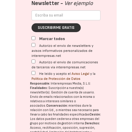
Newsletter -
Ver ejemplo
SUSCRIBIRME GRATIS
Marcar todos
Autorizo el envío de newsletters y
avisos informativos personalizados de
interempresas.net
Autorizo el envío de comunicaciones
de terceros vía interempresas.net
He leído y acepto el
Aviso Legal
y la
Política de Protección de Datos
Responsable:
Interempresas Media, S.L.U.
Finalidades:
Suscripción a nuestra(s)
newsletter(s). Gestión de cuenta de usuario.
Envío de emails relacionados con la misma o
relativos a intereses similares o
asociados.
Conservación:
mientras dure la
relación con Ud., o mientras sea necesario para
llevar a cabo las finalidades especificadas
Cesión:
Los datos pueden cederse a otras
empresas del
grupo
por motivos de gestión interna.
Derechos:
Acceso, rectificación, oposición, supresión,