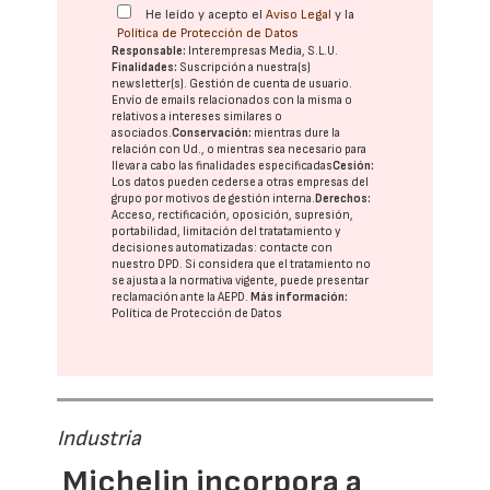
He leído y acepto el
Aviso Legal
y la
Política de Protección de Datos
Responsable:
Interempresas Media, S.L.U.
Finalidades:
Suscripción a nuestra(s)
newsletter(s). Gestión de cuenta de usuario.
Envío de emails relacionados con la misma o
relativos a intereses similares o
asociados.
Conservación:
mientras dure la
relación con Ud., o mientras sea necesario para
llevar a cabo las finalidades especificadas
Cesión:
Los datos pueden cederse a otras
empresas del
grupo
por motivos de gestión interna.
Derechos:
Acceso, rectificación, oposición, supresión,
portabilidad, limitación del tratatamiento y
decisiones automatizadas:
contacte con
nuestro DPD
. Si considera que el tratamiento no
se ajusta a la normativa vigente, puede presentar
reclamación ante la
AEPD
.
Más información:
Política de Protección de Datos
Industria
Michelin incorpora a