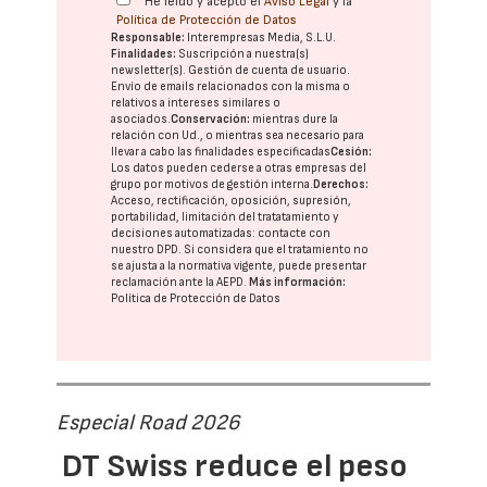
He leído y acepto el
Aviso Legal
y la
Política de Protección de Datos
Responsable:
Interempresas Media, S.L.U.
Finalidades:
Suscripción a nuestra(s)
newsletter(s). Gestión de cuenta de usuario.
Envío de emails relacionados con la misma o
relativos a intereses similares o
asociados.
Conservación:
mientras dure la
relación con Ud., o mientras sea necesario para
llevar a cabo las finalidades especificadas
Cesión:
Los datos pueden cederse a otras
empresas del
grupo
por motivos de gestión interna.
Derechos:
Acceso, rectificación, oposición, supresión,
portabilidad, limitación del tratatamiento y
decisiones automatizadas:
contacte con
nuestro DPD
. Si considera que el tratamiento no
se ajusta a la normativa vigente, puede presentar
reclamación ante la
AEPD
.
Más información:
Política de Protección de Datos
Especial Road 2026
DT Swiss reduce el peso