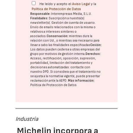
He leído y acepto el
Aviso Legal
y la
Política de Protección de Datos
Responsable:
Interempresas Media, S.L.U.
Finalidades:
Suscripción a nuestra(s)
newsletter(s). Gestión de cuenta de usuario.
Envío de emails relacionados con la misma o
relativos a intereses similares o
asociados.
Conservación:
mientras dure la
relación con Ud., o mientras sea necesario para
llevar a cabo las finalidades especificadas
Cesión:
Los datos pueden cederse a otras
empresas del
grupo
por motivos de gestión interna.
Derechos:
Acceso, rectificación, oposición, supresión,
portabilidad, limitación del tratatamiento y
decisiones automatizadas:
contacte con
nuestro DPD
. Si considera que el tratamiento no
se ajusta a la normativa vigente, puede presentar
reclamación ante la
AEPD
.
Más información:
Política de Protección de Datos
Industria
Michelin incorpora a