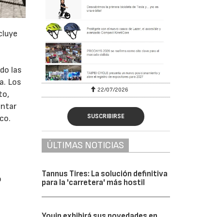
cluye
do las
a. Los
22/07/2026
to,
ontar
SUSCRIBIRSE
co.
ÚLTIMAS NOTICIAS
Tannus Tires: La solución definitiva
o
para la 'carretera' más hostil
Youin exhibirá sus novedades en