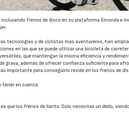
ra incluyendo frenos de disco en su plataforma Émonda e in
er.
vas tecnologías y de ciclistas más aventureros, han amplia
iones en las que se puede utilizar una bicicleta de carreter
22/07/2026
29/07/2026
 versátiles, que mantengan la misma eficiencia y rendimien
de grava, además de ofrecer confianza suficiente para afr
más importante para conseguirlo reside en los frenos de dis
e tener en cuenta:
s que los frenos de llanta. Solo necesitas un dedo, siend