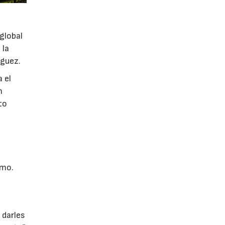
global
 la
íguez.
 el
n
to
smo.
 darles