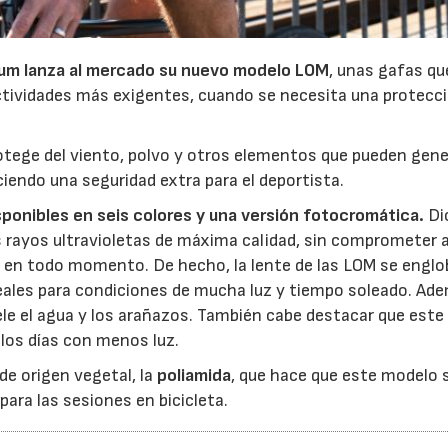
rum lanza al mercado su nuevo modelo LOM
, unas gafas qu
ctividades más exigentes, cuando se necesita una protecc
rotege del viento, polvo y otros elementos que pueden gene
ciendo una seguridad extra para el deportista.
22/07/2026
29/07/2026
isponibles en seis colores y una versión fotocromática.
Di
 rayos ultravioletas de máxima calidad, sin comprometer a
o en todo momento. De hecho, la lente de las LOM se englo
ideales para condiciones de mucha luz y tiempo soleado. Ad
le el agua y los arañazos. También cabe destacar que este
 los días con menos luz.
e origen vegetal, la
poliamida
, que hace que este modelo 
ara las sesiones en bicicleta.