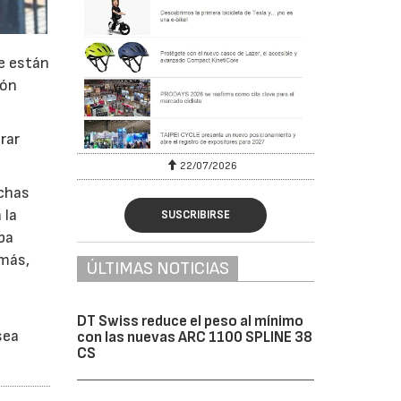
e están
ión
rar
22/07/2026
chas
 la
SUSCRIBIRSE
ba
emás,
ÚLTIMAS NOTICIAS
DT Swiss reduce el peso al mínimo
sea
con las nuevas ARC 1100 SPLINE 38
CS