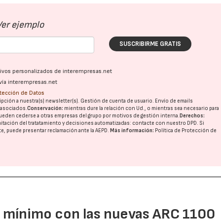
Ver ejemplo
SUSCRIBIRME GRATIS
ativos personalizados de interempresas.net
vía interempresas.net
otección de Datos
pción a nuestra(s) newsletter(s). Gestión de cuenta de usuario. Envío de emails
o asociados.
Conservación:
mientras dure la relación con Ud., o mientras sea necesario para
ueden cederse a otras
empresas del grupo
por motivos de gestión interna.
Derechos:
imitación del tratatamiento y decisiones automatizadas:
contacte con nuestro DPD
. Si
nte, puede presentar reclamación ante la
AEPD
.
Más información:
Política de Protección de
l mínimo con las nuevas ARC 1100