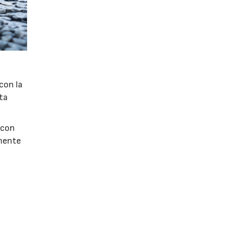
con la
ta
 con
amente