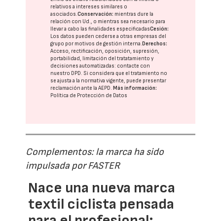
relativos a intereses similares o
asociados.
Conservación:
mientras dure la
relación con Ud., o mientras sea necesario para
llevar a cabo las finalidades especificadas
Cesión:
Los datos pueden cederse a otras
empresas del
grupo
por motivos de gestión interna.
Derechos:
Acceso, rectificación, oposición, supresión,
portabilidad, limitación del tratatamiento y
decisiones automatizadas:
contacte con
nuestro DPD
. Si considera que el tratamiento no
se ajusta a la normativa vigente, puede presentar
reclamación ante la
AEPD
.
Más información:
Política de Protección de Datos
Complementos: la marca ha sido
impulsada por FASTER
Nace una nueva marca
textil ciclista pensada
para el profesional: