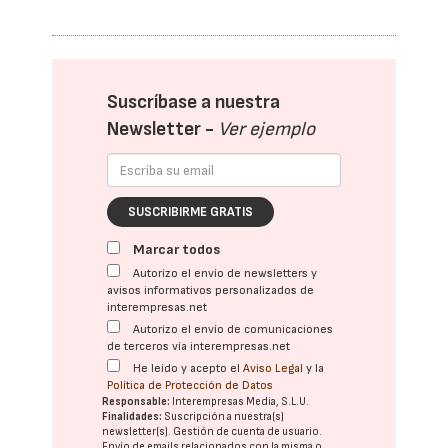
Suscríbase a nuestra
Newsletter -
Ver ejemplo
SUSCRIBIRME GRATIS
Marcar todos
Autorizo el envío de newsletters y
avisos informativos personalizados de
interempresas.net
Autorizo el envío de comunicaciones
de terceros vía interempresas.net
He leído y acepto el
Aviso Legal
y la
Política de Protección de Datos
Responsable:
Interempresas Media, S.L.U.
Finalidades:
Suscripción a nuestra(s)
newsletter(s). Gestión de cuenta de usuario.
Envío de emails relacionados con la misma o