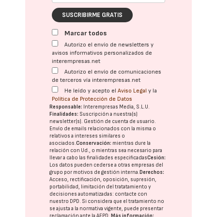
SUSCRIBIRME GRATIS
Marcar todos
Autorizo el envío de newsletters y
avisos informativos personalizados de
interempresas.net
Autorizo el envío de comunicaciones
de terceros vía interempresas.net
He leído y acepto el
Aviso Legal
y la
Política de Protección de Datos
Responsable:
Interempresas Media, S.L.U.
Finalidades:
Suscripción a nuestra(s)
newsletter(s). Gestión de cuenta de usuario.
Envío de emails relacionados con la misma o
relativos a intereses similares o
asociados.
Conservación:
mientras dure la
relación con Ud., o mientras sea necesario para
llevar a cabo las finalidades especificadas
Cesión:
Los datos pueden cederse a otras
empresas del
grupo
por motivos de gestión interna.
Derechos:
Acceso, rectificación, oposición, supresión,
portabilidad, limitación del tratatamiento y
decisiones automatizadas:
contacte con
nuestro DPD
. Si considera que el tratamiento no
se ajusta a la normativa vigente, puede presentar
reclamación ante la
AEPD
.
Más información: