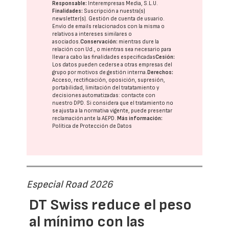
Responsable:
Interempresas Media, S.L.U.
Finalidades:
Suscripción a nuestra(s)
newsletter(s). Gestión de cuenta de usuario.
Envío de emails relacionados con la misma o
relativos a intereses similares o
asociados.
Conservación:
mientras dure la
relación con Ud., o mientras sea necesario para
llevar a cabo las finalidades especificadas
Cesión:
Los datos pueden cederse a otras
empresas del
grupo
por motivos de gestión interna.
Derechos:
Acceso, rectificación, oposición, supresión,
portabilidad, limitación del tratatamiento y
decisiones automatizadas:
contacte con
nuestro DPD
. Si considera que el tratamiento no
se ajusta a la normativa vigente, puede presentar
reclamación ante la
AEPD
.
Más información:
Política de Protección de Datos
Especial Road 2026
DT Swiss reduce el peso
al mínimo con las