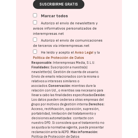
SUSCRIBIRME GRATIS
Marcar todos
Autorizo el envío de newsletters y
avisos informativos personalizados de
interempresas.net
Autorizo el envío de comunicaciones
de terceros vía interempresas.net
He leído y acepto el
Aviso Legal
y la
Política de Protección de Datos
Responsable:
Interempresas Media, S.L.U.
Finalidades:
Suscripción a nuestra(s)
newsletter(s). Gestión de cuenta de usuario.
Envío de emails relacionados con la misma o
relativos a intereses similares o
asociados.
Conservación:
mientras dure la
relación con Ud., o mientras sea necesario para
llevar a cabo las finalidades especificadas
Cesión:
Los datos pueden cederse a otras
empresas del
grupo
por motivos de gestión interna.
Derechos:
Acceso, rectificación, oposición, supresión,
portabilidad, limitación del tratatamiento y
decisiones automatizadas:
contacte con
nuestro DPD
. Si considera que el tratamiento no
se ajusta a la normativa vigente, puede presentar
reclamación ante la
AEPD
.
Más información:
Política de Protección de Datos