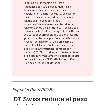
Política de Protección de Datos
Responsable:
Interempresas Media, S.L.U.
Finalidades:
Suscripción a nuestra(s)
newsletter(s). Gestión de cuenta de usuario.
Envío de emails relacionados con la misma o
relativos a intereses similares o
asociados.
Conservación:
mientras dure la
relación con Ud., o mientras sea necesario para
llevar a cabo las finalidades especificadas
Cesión:
Los datos pueden cederse a otras
empresas del
grupo
por motivos de gestión interna.
Derechos:
Acceso, rectificación, oposición, supresión,
portabilidad, limitación del tratatamiento y
decisiones automatizadas:
contacte con
nuestro DPD
. Si considera que el tratamiento no
se ajusta a la normativa vigente, puede presentar
reclamación ante la
AEPD
.
Más información:
Política de Protección de Datos
Especial Road 2026
DT Swiss reduce el peso