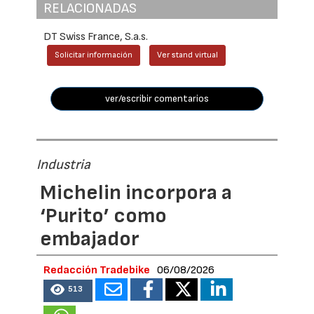
RELACIONADAS
DT Swiss France, S.a.s.
Solicitar información
Ver stand virtual
ver/escribir comentarios
Industria
Michelin incorpora a
‘Purito’ como
embajador
Redacción Tradebike
06/08/2026
513