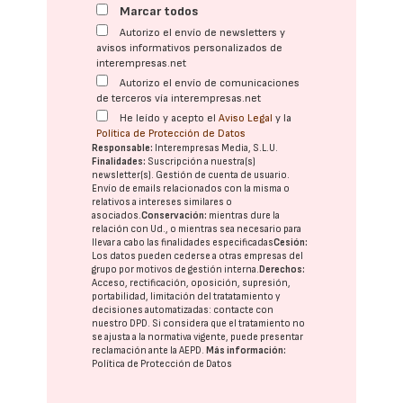
Marcar todos
Autorizo el envío de newsletters y
avisos informativos personalizados de
interempresas.net
Autorizo el envío de comunicaciones
de terceros vía interempresas.net
He leído y acepto el
Aviso Legal
y la
Política de Protección de Datos
Responsable:
Interempresas Media, S.L.U.
Finalidades:
Suscripción a nuestra(s)
newsletter(s). Gestión de cuenta de usuario.
Envío de emails relacionados con la misma o
relativos a intereses similares o
asociados.
Conservación:
mientras dure la
relación con Ud., o mientras sea necesario para
llevar a cabo las finalidades especificadas
Cesión:
Los datos pueden cederse a otras
empresas del
grupo
por motivos de gestión interna.
Derechos:
Acceso, rectificación, oposición, supresión,
portabilidad, limitación del tratatamiento y
decisiones automatizadas:
contacte con
nuestro DPD
. Si considera que el tratamiento no
se ajusta a la normativa vigente, puede presentar
reclamación ante la
AEPD
.
Más información:
Política de Protección de Datos