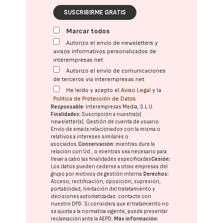
SUSCRIBIRME GRATIS
Marcar todos
Autorizo el envío de newsletters y
avisos informativos personalizados de
interempresas.net
Autorizo el envío de comunicaciones
de terceros vía interempresas.net
He leído y acepto el
Aviso Legal
y la
Política de Protección de Datos
Responsable:
Interempresas Media, S.L.U.
Finalidades:
Suscripción a nuestra(s)
newsletter(s). Gestión de cuenta de usuario.
Envío de emails relacionados con la misma o
relativos a intereses similares o
asociados.
Conservación:
mientras dure la
relación con Ud., o mientras sea necesario para
llevar a cabo las finalidades especificadas
Cesión:
Los datos pueden cederse a otras
empresas del
grupo
por motivos de gestión interna.
Derechos:
Acceso, rectificación, oposición, supresión,
portabilidad, limitación del tratatamiento y
decisiones automatizadas:
contacte con
nuestro DPD
. Si considera que el tratamiento no
se ajusta a la normativa vigente, puede presentar
reclamación ante la
AEPD
.
Más información: