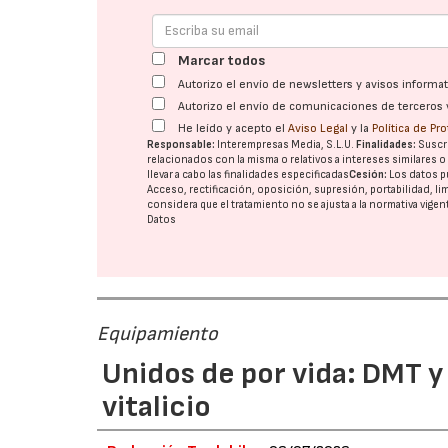
Marcar todos
Autorizo el envío de newsletters y avisos inform
Autorizo el envío de comunicaciones de terceros 
He leído y acepto el
Aviso Legal
y la
Política de Pr
Responsable:
Interempresas Media, S.L.U.
Finalidades:
Suscri
relacionados con la misma o relativos a intereses similares 
llevar a cabo las finalidades especificadas
Cesión:
Los datos p
Acceso, rectificación, oposición, supresión, portabilidad, l
considera que el tratamiento no se ajusta a la normativa vige
Datos
Equipamiento
Unidos de por vida: DMT y
vitalicio