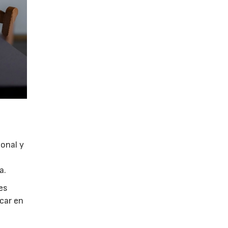
ional y
a.
es
acar en