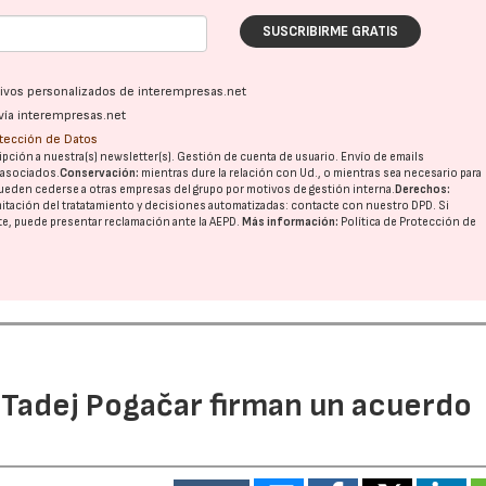
SUSCRIBIRME GRATIS
ativos personalizados de interempresas.net
vía interempresas.net
otección de Datos
pción a nuestra(s) newsletter(s). Gestión de cuenta de usuario. Envío de emails
o asociados.
Conservación:
mientras dure la relación con Ud., o mientras sea necesario para
ueden cederse a otras
empresas del grupo
por motivos de gestión interna.
Derechos:
imitación del tratatamiento y decisiones automatizadas:
contacte con nuestro DPD
. Si
nte, puede presentar reclamación ante la
AEPD
.
Más información:
Política de Protección de
 Tadej Pogačar firman un acuerdo