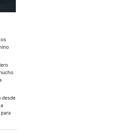
tos
mino
dero
 mucho
a
o desde
ha
 para