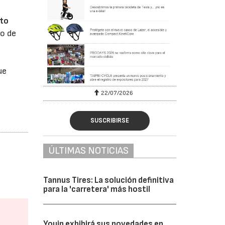
cto
to de
ue
22/07/2026
SUSCRIBIRSE
ÚLTIMAS NOTICIAS
Tannus Tires: La solución definitiva
para la 'carretera' más hostil
Youin exhibirá sus novedades en