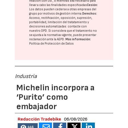
relación con Ud., o mientras sea necesario para
llevar a cabo las finalidades especificadas
Cesión:
Los datos pueden cederse a otras
empresas del
grupo
por motivos de gestión interna.
Derechos:
Acceso, rectificación, oposición, supresión,
portabilidad, limitación del tratatamiento y
decisiones automatizadas:
contacte con
nuestro DPD
. Si considera que el tratamiento no
se ajusta a la normativa vigente, puede presentar
reclamación ante la
AEPD
.
Más información:
Política de Protección de Datos
Industria
Michelin incorpora a
‘Purito’ como
embajador
Redacción Tradebike
06/08/2026
446