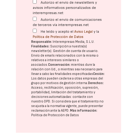
Autorizo el envío de newsletters y
avisos informativos personalizados de
interempresas.net
Autorizo el envío de comunicaciones
de terceros vía interempresas.net
He leído y acepto el
Aviso Legal
y la
Política de Protección de Datos
Responsable:
Interempresas Media, S.L.U.
Finalidades:
Suscripción a nuestra(s)
newsletter(s). Gestión de cuenta de usuario.
Envío de emails relacionados con la misma o
relativos a intereses similares o
asociados.
Conservación:
mientras dure la
relación con Ud., o mientras sea necesario para
llevar a cabo las finalidades especificadas
Cesión:
Los datos pueden cederse a otras
empresas del
grupo
por motivos de gestión interna.
Derechos:
Acceso, rectificación, oposición, supresión,
portabilidad, limitación del tratatamiento y
decisiones automatizadas:
contacte con
nuestro DPD
. Si considera que el tratamiento no
se ajusta a la normativa vigente, puede presentar
reclamación ante la
AEPD
.
Más información:
Política de Protección de Datos