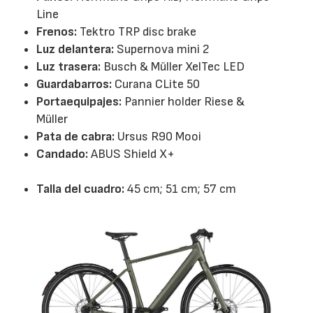
Line
Frenos:
Tektro TRP disc brake
Luz delantera:
Supernova mini 2
Luz trasera:
Busch & Müller XelTec LED
Guardabarros:
Curana CLite 50
Portaequipajes:
Pannier holder Riese &
Müller
Pata de cabra:
Ursus R90 Mooi
Candado:
ABUS Shield X+
Talla del cuadro:
45 cm; 51 cm; 57 cm