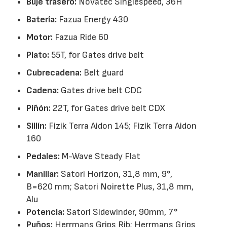
Buje trasero:
Novatec Singlespeed, 36H
Batería:
Fazua Energy 430
Motor:
Fazua Ride 60
Plato:
55T, for Gates drive belt
Cubrecadena:
Belt guard
Cadena:
Gates drive belt CDC
Piñón:
22T, for Gates drive belt CDX
Sillín:
Fizik Terra Aidon 145; Fizik Terra Aidon
160
Pedales:
M-Wave Steady Flat
Manillar:
Satori Horizon, 31,8 mm, 9°,
B=620 mm; Satori Noirette Plus, 31,8 mm,
Alu
Potencia:
Satori Sidewinder, 90mm, 7°
Puños:
Herrmans Grips Rib; Herrmans Grips