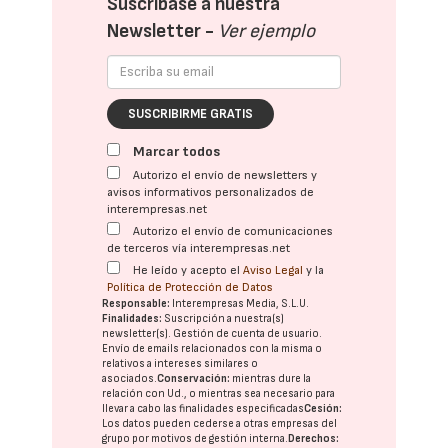
Suscríbase a nuestra
Newsletter -
Ver ejemplo
SUSCRIBIRME GRATIS
Marcar todos
Autorizo el envío de newsletters y
avisos informativos personalizados de
interempresas.net
Autorizo el envío de comunicaciones
de terceros vía interempresas.net
He leído y acepto el
Aviso Legal
y la
Política de Protección de Datos
Responsable:
Interempresas Media, S.L.U.
Finalidades:
Suscripción a nuestra(s)
newsletter(s). Gestión de cuenta de usuario.
Envío de emails relacionados con la misma o
relativos a intereses similares o
asociados.
Conservación:
mientras dure la
relación con Ud., o mientras sea necesario para
llevar a cabo las finalidades especificadas
Cesión:
Los datos pueden cederse a otras
empresas del
grupo
por motivos de gestión interna.
Derechos: