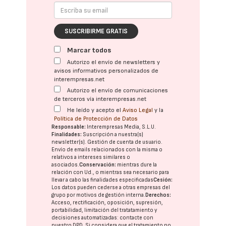
SUSCRIBIRME GRATIS
Marcar todos
Autorizo el envío de newsletters y
avisos informativos personalizados de
interempresas.net
Autorizo el envío de comunicaciones
de terceros vía interempresas.net
He leído y acepto el
Aviso Legal
y la
Política de Protección de Datos
Responsable:
Interempresas Media, S.L.U.
Finalidades:
Suscripción a nuestra(s)
newsletter(s). Gestión de cuenta de usuario.
Envío de emails relacionados con la misma o
relativos a intereses similares o
asociados.
Conservación:
mientras dure la
relación con Ud., o mientras sea necesario para
llevar a cabo las finalidades especificadas
Cesión:
Los datos pueden cederse a otras
empresas del
grupo
por motivos de gestión interna.
Derechos:
Acceso, rectificación, oposición, supresión,
portabilidad, limitación del tratatamiento y
decisiones automatizadas:
contacte con
nuestro DPD
. Si considera que el tratamiento no