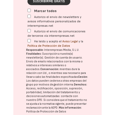
SUSCRIBIRME GRATIS
Marcar todos
Autorizo el envío de newsletters y
avisos informativos personalizados de
interempresas.net
Autorizo el envío de comunicaciones
de terceros vía interempresas.net
He leído y acepto el
Aviso Legal
y la
Política de Protección de Datos
Responsable:
Interempresas Media, S.L.U.
Finalidades:
Suscripción a nuestra(s)
newsletter(s). Gestión de cuenta de usuario.
Envío de emails relacionados con la misma o
relativos a intereses similares o
asociados.
Conservación:
mientras dure la
relación con Ud., o mientras sea necesario para
llevar a cabo las finalidades especificadas
Cesión:
Los datos pueden cederse a otras
empresas del
grupo
por motivos de gestión interna.
Derechos:
Acceso, rectificación, oposición, supresión,
portabilidad, limitación del tratatamiento y
decisiones automatizadas:
contacte con
nuestro DPD
. Si considera que el tratamiento no
se ajusta a la normativa vigente, puede presentar
reclamación ante la
AEPD
.
Más información:
Política de Protección de Datos