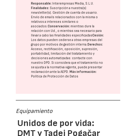
Responsable:
Interempresas Media, S.L.U.
Finalidades:
Suscripción a nuestra(s)
newsletter(s). Gestión de cuenta de usuario.
Envío de emails relacionados con la misma o
relativos a intereses similares o
asociados.
Conservación:
mientras dure la
relación con Ud., o mientras sea necesario para
llevar a cabo las finalidades especificadas
Cesión:
Los datos pueden cederse a otras
empresas del
grupo
por motivos de gestión interna.
Derechos:
Acceso, rectificación, oposición, supresión,
portabilidad, limitación del tratatamiento y
decisiones automatizadas:
contacte con
nuestro DPD
. Si considera que el tratamiento no
se ajusta a la normativa vigente, puede presentar
reclamación ante la
AEPD
.
Más información:
Política de Protección de Datos
Equipamiento
Unidos de por vida:
DMT y Tadej Pogačar