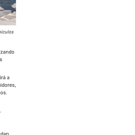
hículos
orzando
es
irá a
idores,
os.
.
edan