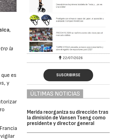
ísica
,
tro la
22/07/2026
a que es
SUSCRIBIRSE
s, y
ÚLTIMAS NOTICIAS
utorizar
ro
Merida reorganiza su dirección tras
la dimisión de Vansen Tseng como
presidente y director general
 Francia
vigilar