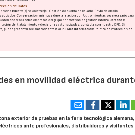
otección de Datos
pción a nuestra(s) newsletter(s). Gestión de cuenta de usuario. Envío de emails
o asociados.
Conservación:
mientras dure la relación con Ud., o mientras sea necesario para
ueden cederse a otras
empresas del grupo
por motivos de gestión interna.
Derechos:
imitación del tratatamiento y decisiones automatizadas:
contacte con nuestro DPD
. Si
nte, puede presentar reclamación ante la
AEPD
.
Más información:
Política de Protección de
des en movilidad eléctrica durant
zona exterior de pruebas en la feria tecnológica alemana
léctricos ante profesionales, distribuidores y visitantes