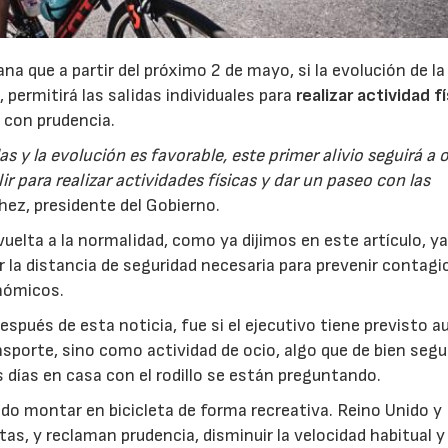
a que a partir del próximo 2 de mayo, si la evolución de la
permitirá las salidas individuales para
realizar actividad f
 con prudencia.
las y la evolución es favorable, este primer alivio seguirá a o
r para realizar actividades físicas y dar un paseo con las
22/07/2026
29/07/2026
hez, presidente del Gobierno.
 vuelta a la normalidad, como ya dijimos en este artículo, y
 la distancia de seguridad necesaria para prevenir contagio
onómicos.
spués de esta noticia, fue si el ejecutivo tiene previsto a
nsporte, sino como actividad de ocio, algo que de bien segu
días en casa con el rodillo se están preguntando.
do montar en bicicleta de forma recreativa. Reino Unido y
as, y reclaman prudencia, disminuir la velocidad habitual y 