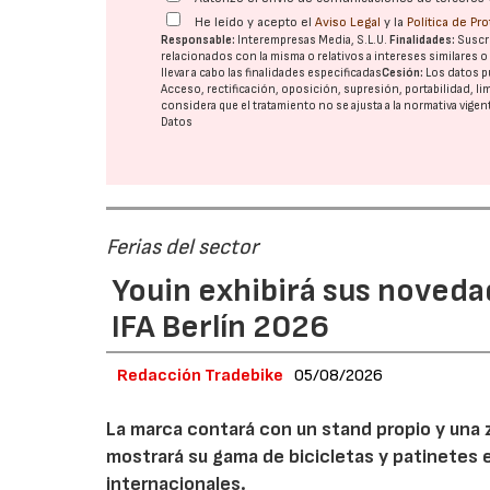
He leído y acepto el
Aviso Legal
y la
Política de Pr
Responsable:
Interempresas Media, S.L.U.
Finalidades:
Suscri
relacionados con la misma o relativos a intereses similares 
llevar a cabo las finalidades especificadas
Cesión:
Los datos p
Acceso, rectificación, oposición, supresión, portabilidad, l
considera que el tratamiento no se ajusta a la normativa vige
Datos
Ferias del sector
Youin exhibirá sus noveda
IFA Berlín 2026
Redacción Tradebike
05/08/2026
La marca contará con un stand propio y una 
mostrará su gama de bicicletas y patinetes e
internacionales.