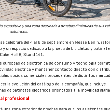
cio expositivo y una zona destinada a pruebas dinámicas de sus ve
eléctricos.
 se celebrará del 4 al 8 de septiembre en Messe Berlin, ref
 y un espacio dedicado a la prueba de bicicletas y patinet
 Cube Hall B, Stand 141.
ias europeas de electrónica de consumo y tecnología permit
vilidad eléctrica y mantener contacto directo con distribu
iales socios comerciales procedentes de distintos mercad
cer la evolución del catálogo de la compañía, que incluye
más de patinetes eléctricos orientados a la movilidad diaria
al profesional
rá una zona exterior de pruebas para que los asistentes pu