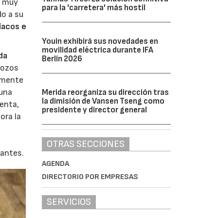
o muy
para la 'carretera' más hostil
do a su
íacos e
Youin exhibirá sus novedades en
movilidad eléctrica durante IFA
da
Berlín 2026
trozos
almente
 una
Merida reorganiza su dirección tras
la dimisión de Vansen Tseng como
lenta,
presidente y director general
ora la
OTRAS SECCIONES
dantes.
AGENDA
DIRECTORIO POR EMPRESAS
SERVICIOS