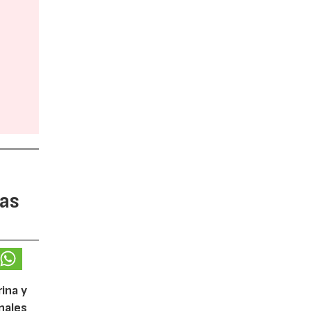
tas
ina y
nales