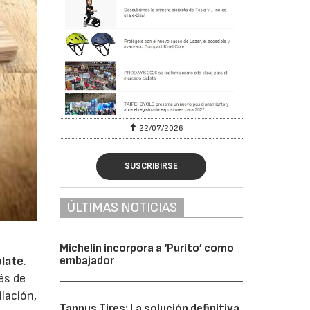
22/07/2026
SUSCRIBIRSE
ÚLTIMAS NOTICIAS
Michelin incorpora a ‘Purito’ como
embajador
olate
.
és de
ilación,
Tannus Tires: La solución definitiva