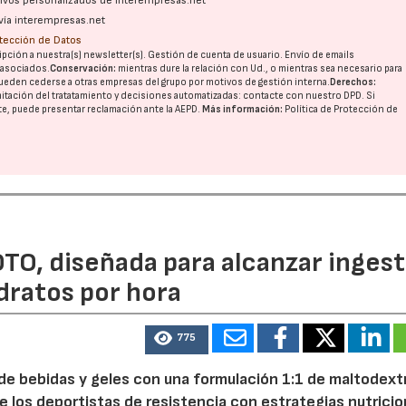
ativos personalizados de interempresas.net
vía interempresas.net
otección de Datos
pción a nuestra(s) newsletter(s). Gestión de cuenta de usuario. Envío de emails
o asociados.
Conservación:
mientras dure la relación con Ud., o mientras sea necesario para
ueden cederse a otras
empresas del grupo
por motivos de gestión interna.
Derechos:
imitación del tratatamiento y decisiones automatizadas:
contacte con nuestro DPD
. Si
nte, puede presentar reclamación ante la
AEPD
.
Más información:
Política de Protección de
TO, diseñada para alcanzar inges
dratos por hora
775
 de bebidas y geles con una formulación 1:1 de maltodextr
e los deportistas de resistencia con estrategias nutricio