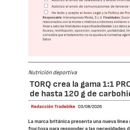
Autorizo el envío de newsletters y avisos inform
Autorizo el envío de comunicaciones de terceros 
He leído y acepto el
Aviso Legal
y la
Política de Pr
Responsable:
Interempresas Media, S.L.U.
Finalidades:
Suscri
relacionados con la misma o relativos a intereses similares 
llevar a cabo las finalidades especificadas
Cesión:
Los datos p
Acceso, rectificación, oposición, supresión, portabilidad, l
considera que el tratamiento no se ajusta a la normativa vige
Datos
Nutrición deportiva
TORQ crea la gama 1:1 PRO
de hasta 120 g de carbohi
Redacción Tradebike
03/08/2026
La marca británica presenta una nueva línea
fructosa para responder a las necesidades d