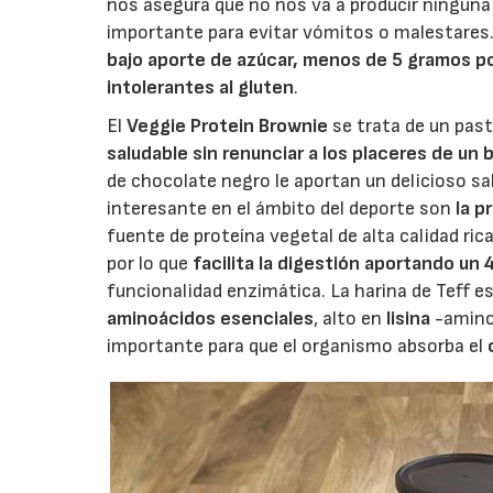
nos asegura que no nos va a producir ninguna
importante para evitar vómitos o malestares.
bajo aporte de azúcar, menos de 5 gramos p
intolerantes al gluten
.
El
Veggie Protein Brownie
se trata de un past
saludable sin renunciar a los placeres de un
de chocolate negro le aportan un delicioso sa
interesante en el ámbito del deporte son
la p
fuente de proteína vegetal de alta calidad ric
por lo que
facilita la digestión aportando un
funcionalidad enzimática. La harina de Teff e
aminoácidos esenciales
, alto en
lisina
-aminoá
importante para que el organismo absorba el