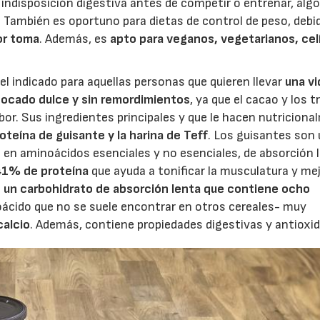
 indisposición digestiva antes de competir o entrenar, alg
 También es oportuno para dietas de control de peso, debi
or toma
. Además, es
apto para veganos, vegetarianos, cel
el indicado para aquellas personas que quieren llevar
una vi
 bocado dulce y sin remordimientos
, ya que el cacao y los 
bor. Sus ingredientes principales y que le hacen nutricion
roteína de guisante y la harina de Teff
. Los guisantes son
a en aminoácidos esenciales y no esenciales, de absorción 
 41% de proteína
que ayuda a tonificar la musculatura y mej
s
un carbohidrato de absorción lenta que contiene ocho
cido que no se suele encontrar en otros cereales- muy
calcio
. Además, contiene propiedades digestivas y antioxi