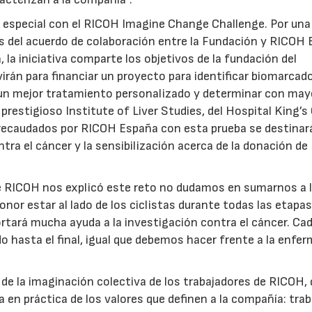
n especial con el RICOH Imagine Change Challenge. Por una
les del acuerdo de colaboración entre la Fundación y RICOH
, la iniciativa comparte los objetivos de la fundación del
rán para financiar un proyecto para identificar biomarcad
 un mejor tratamiento personalizado y determinar con may
 prestigioso Institute of Liver Studies, del Hospital King’s
recaudados por RICOH España con esta prueba se destinará
ntra el cáncer y la sensibilización acerca de la donación de
ue RICOH nos explicó este reto no dudamos en sumarnos a 
honor estar al lado de los ciclistas durante todas las etapa
ortará mucha ayuda a la investigación contra el cáncer. Ca
o hasta el final, igual que debemos hacer frente a la enfe
de la imaginación colectiva de los trabajadores de RICOH,
 en práctica de los valores que definen a la compañía: trab