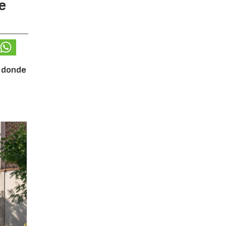
e
, donde