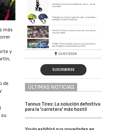
os más
orrer
orte y
22/07/2026
rtín,
SUSCRIBIRSE
o de
ÚLTIMAS NOTICIAS
y
Tannus Tires: La solución definitiva
H
para la 'carretera' más hostil
 su
Youin exhibirá sus novedades en