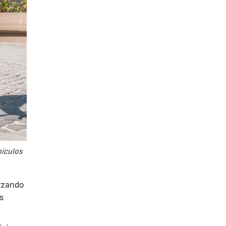
hículos
orzando
es