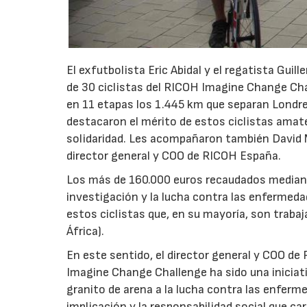
El exfutbolista Eric Abidal y el regatista Guil
de 30 ciclistas del RICOH Imagine Change Chall
en 11 etapas los 1.445 km que separan Londres 
destacaron el mérito de estos ciclistas amate
solidaridad. Les acompañaron también David M
director general y COO de RICOH España.
Los más de 160.000 euros recaudados median
investigación y la lucha contra las enfermed
estos ciclistas que, en su mayoría, son traba
África).
En este sentido, el director general y COO d
Imagine Change Challenge ha sido una iniciat
granito de arena a la lucha contra las enfer
implicación y la responsabilidad social que ca