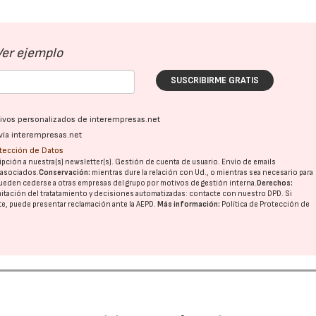
Ver ejemplo
SUSCRIBIRME GRATIS
ativos personalizados de interempresas.net
vía interempresas.net
otección de Datos
pción a nuestra(s) newsletter(s). Gestión de cuenta de usuario. Envío de emails
o asociados.
Conservación:
mientras dure la relación con Ud., o mientras sea necesario para
ueden cederse a otras
empresas del grupo
por motivos de gestión interna.
Derechos:
imitación del tratatamiento y decisiones automatizadas:
contacte con nuestro DPD
. Si
nte, puede presentar reclamación ante la
AEPD
.
Más información:
Política de Protección de