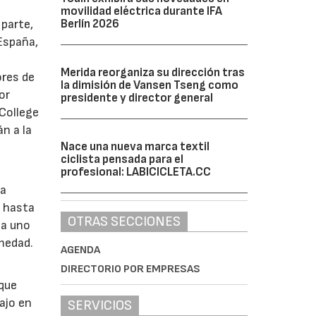
movilidad eléctrica durante IFA
Berlín 2026
 parte,
 España,
Merida reorganiza su dirección tras
ores de
la dimisión de Vansen Tseng como
or
presidente y director general
 College
n a la
Nace una nueva marca textil
ciclista pensada para el
profesional: LABICICLETA.CC
la
s hasta
OTRAS SECCIONES
da uno
rmedad.
AGENDA
DIRECTORIO POR EMPRESAS
 que
ajo en
SERVICIOS