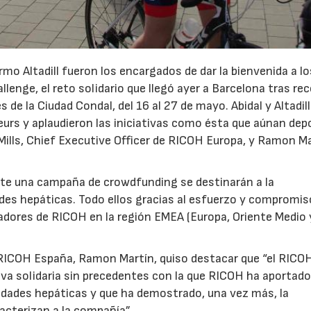
lermo Altadill fueron los encargados de dar la bienvenida a l
enge, el reto solidario que llegó ayer a Barcelona tras rec
de la Ciudad Condal, del 16 al 27 de mayo. Abidal y Altadill
urs y aplaudieron las iniciativas como ésta que aúnan dep
22/07/2026
29/07/2026
ills, Chief Executive Officer de RICOH Europa, y Ramon Ma
te una campaña de crowdfunding se destinarán a la
ades hepáticas. Todo ellos gracias al esfuerzo y compromis
jadores de RICOH en la región EMEA (Europa, Oriente Medio 
e RICOH España, Ramon Martín, quiso destacar que “el RICO
iva solidaria sin precedentes con la que RICOH ha aportado
medades hepáticas y que ha demostrado, una vez más, la
racterizan a la compañía”.