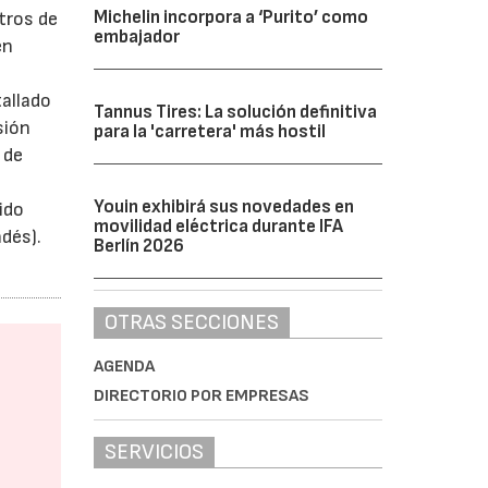
Michelin incorpora a ‘Purito’ como
tros de
embajador
en
tallado
Tannus Tires: La solución definitiva
sión
para la 'carretera' más hostil
 de
Youin exhibirá sus novedades en
ido
movilidad eléctrica durante IFA
dés).
Berlín 2026
OTRAS SECCIONES
AGENDA
DIRECTORIO POR EMPRESAS
SERVICIOS