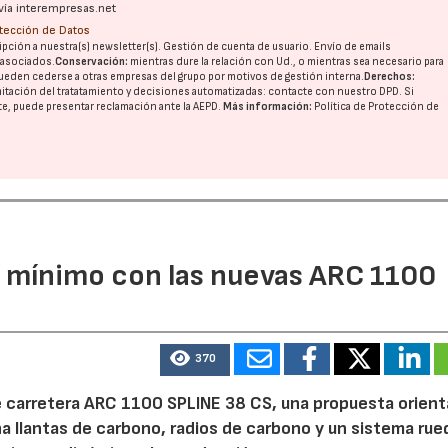
vía interempresas.net
otección de Datos
pción a nuestra(s) newsletter(s). Gestión de cuenta de usuario. Envío de emails
o asociados.
Conservación:
mientras dure la relación con Ud., o mientras sea necesario para
ueden cederse a otras
empresas del grupo
por motivos de gestión interna.
Derechos:
imitación del tratatamiento y decisiones automatizadas:
contacte con nuestro DPD
. Si
nte, puede presentar reclamación ante la
AEPD
.
Más información:
Política de Protección de
l mínimo con las nuevas ARC 1100
370
e carretera ARC 1100 SPLINE 38 CS, una propuesta orient
 llantas de carbono, radios de carbono y un sistema rue