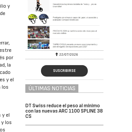
lio y
 de
rrar,
estre
22/07/2026
és por
d, la
SUSCRIBIRSE
rcado
es y el
 los
ÚLTIMAS NOTICIAS
DT Swiss reduce el peso al mínimo
con las nuevas ARC 1100 SPLINE 38
 y el
CS
 y los
nos