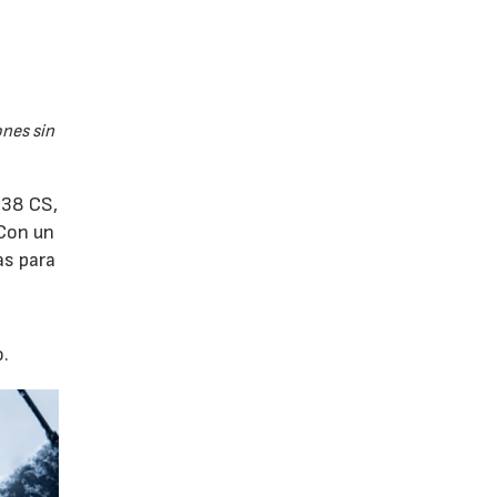
nes sin
 38 CS,
 Con un
as para
o.