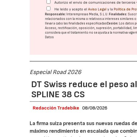
Autorizo el envío de comunicaciones de terceros 
He leído y acepto el
Aviso Legal
y la
Política de Pr
Responsable:
Interempresas Media, S.L.U.
Finalidades:
Suscri
relacionados con la misma o relativos a intereses similares 
llevar a cabo las finalidades especificadas
Cesión:
Los datos p
Acceso, rectificación, oposición, supresión, portabilidad, l
considera que el tratamiento no se ajusta a la normativa vige
Datos
Especial Road 2026
DT Swiss reduce el peso a
SPLINE 38 CS
Redacción Tradebike
08/08/2026
La firma suiza presenta sus nuevas ruedas d
máximo rendimiento en escalada que combina