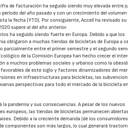
 cifra de facturación ha seguido siendo muy elevada entre ju
 periodo del año pasado y con un crecimiento del volumen
sta la fecha (YTD). Por consiguiente, Accell ha revisado su
2020 supere al del año anterior.
rios ha seguido siendo fuerte en Europa. Debido a que los
ia obligaron a muchas tiendas de bicicletas de Europa a ce
 parcialmente entre el primer semestre y el segundo sem
22/07/2026
29/07/2026
Ecológico de la Comisión Europea han hecho crecer el inter
ución a muchos problemas sociales y urbanos como la obesida
favorables de este siglo y factores dinamizadores del me
versiones en infraestructuras para bicicletas, las subvencion
buenas perspectivas para todo el mercado de la bicicleta en
rá la pandemia y sus consecuencias. A pesar de los nuevos
s europeos, las tiendas de bicicletas permanecen abiertas
países. Debido a la creciente demanda (de los consumidores
s de componentes son más largos, lo cual generará trastor