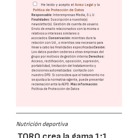
He leído y acepto el
Aviso Legal
y la
Política de Protección de Datos
Responsable:
Interempresas Media, S.L.U.
Finalidades:
Suscripción a nuestra(s)
newsletter(s). Gestión de cuenta de usuario.
Envío de emails relacionados con la misma o
relativos a intereses similares o
asociados.
Conservación:
mientras dure la
relación con Ud., o mientras sea necesario para
llevar a cabo las finalidades especificadas
Cesión:
Los datos pueden cederse a otras
empresas del
grupo
por motivos de gestión interna.
Derechos:
Acceso, rectificación, oposición, supresión,
portabilidad, limitación del tratatamiento y
decisiones automatizadas:
contacte con
nuestro DPD
. Si considera que el tratamiento no
se ajusta a la normativa vigente, puede presentar
reclamación ante la
AEPD
.
Más información:
Política de Protección de Datos
Nutrición deportiva
TORQ crea la gama 1:1