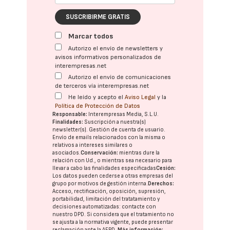
SUSCRIBIRME GRATIS
Marcar todos
Autorizo el envío de newsletters y
avisos informativos personalizados de
interempresas.net
Autorizo el envío de comunicaciones
de terceros vía interempresas.net
He leído y acepto el
Aviso Legal
y la
Política de Protección de Datos
Responsable:
Interempresas Media, S.L.U.
Finalidades:
Suscripción a nuestra(s)
newsletter(s). Gestión de cuenta de usuario.
Envío de emails relacionados con la misma o
relativos a intereses similares o
asociados.
Conservación:
mientras dure la
relación con Ud., o mientras sea necesario para
llevar a cabo las finalidades especificadas
Cesión:
Los datos pueden cederse a otras
empresas del
grupo
por motivos de gestión interna.
Derechos:
Acceso, rectificación, oposición, supresión,
portabilidad, limitación del tratatamiento y
decisiones automatizadas:
contacte con
nuestro DPD
. Si considera que el tratamiento no
se ajusta a la normativa vigente, puede presentar
reclamación ante la
AEPD
.
Más información: