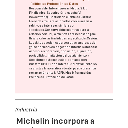
Política de Protección de Datos
Responsable:
Interempresas Media, S.L.U.
Finalidades:
Suscripción a nuestra(s)
newsletter(s). Gestión de cuenta de usuario.
Envío de emails relacionados con la misma o
relativos a intereses similares o
asociados.
Conservación:
mientras dure la
relación con Ud., o mientras sea necesario para
llevar a cabo las finalidades especificadas
Cesión:
Los datos pueden cederse a otras
empresas del
grupo
por motivos de gestión interna.
Derechos:
Acceso, rectificación, oposición, supresión,
portabilidad, limitación del tratatamiento y
decisiones automatizadas:
contacte con
nuestro DPD
. Si considera que el tratamiento no
se ajusta a la normativa vigente, puede presentar
reclamación ante la
AEPD
.
Más información:
Política de Protección de Datos
Industria
Michelin incorpora a