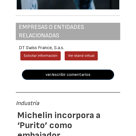
EMPRESAS O ENTIDADES
RELACIONADAS
DT Swiss France, S.a.s.
Solicitar información
Ver stand virtual
ver/escribir comentarios
Industria
Michelin incorpora a
‘Purito’ como
embajador