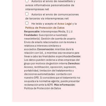
Autorizo el envío de newsletters y
avisos informativos personalizados de
interempresas.net
Autorizo el envío de comunicaciones
de terceros vía interempresas.net
He leído y acepto el
Aviso Legal
y la
Política de Protección de Datos
Responsable:
Interempresas Media, S.L.U.
Finalidades:
Suscripción a nuestra(s)
newsletter(s). Gestión de cuenta de usuario.
Envío de emails relacionados con la misma o
relativos a intereses similares o
asociados.
Conservación:
mientras dure la
relación con Ud., o mientras sea necesario para
llevar a cabo las finalidades especificadas
Cesión:
Los datos pueden cederse a otras
empresas del
grupo
por motivos de gestión interna.
Derechos:
Acceso, rectificación, oposición, supresión,
portabilidad, limitación del tratatamiento y
decisiones automatizadas:
contacte con
nuestro DPD
. Si considera que el tratamiento no
se ajusta a la normativa vigente, puede presentar
reclamación ante la
AEPD
.
Más información:
Política de Protección de Datos