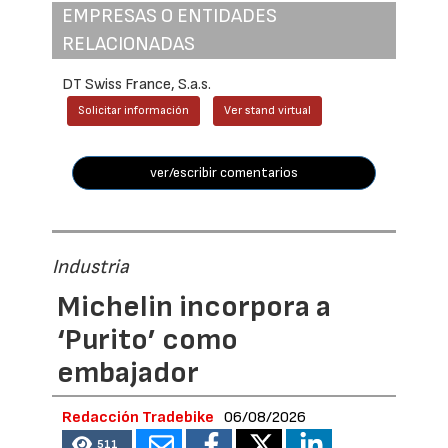
EMPRESAS O ENTIDADES
RELACIONADAS
DT Swiss France, S.a.s.
Solicitar información
Ver stand virtual
ver/escribir comentarios
Industria
Michelin incorpora a
‘Purito’ como
embajador
Redacción Tradebike
06/08/2026
511