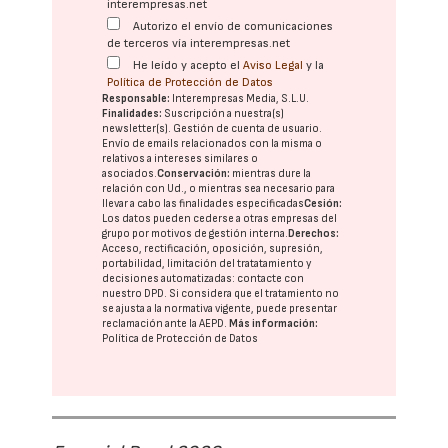
interempresas.net
Autorizo el envío de comunicaciones
de terceros vía interempresas.net
He leído y acepto el
Aviso Legal
y la
Política de Protección de Datos
Responsable:
Interempresas Media, S.L.U.
Finalidades:
Suscripción a nuestra(s)
newsletter(s). Gestión de cuenta de usuario.
Envío de emails relacionados con la misma o
relativos a intereses similares o
asociados.
Conservación:
mientras dure la
relación con Ud., o mientras sea necesario para
llevar a cabo las finalidades especificadas
Cesión:
Los datos pueden cederse a otras
empresas del
grupo
por motivos de gestión interna.
Derechos:
Acceso, rectificación, oposición, supresión,
portabilidad, limitación del tratatamiento y
decisiones automatizadas:
contacte con
nuestro DPD
. Si considera que el tratamiento no
se ajusta a la normativa vigente, puede presentar
reclamación ante la
AEPD
.
Más información:
Política de Protección de Datos