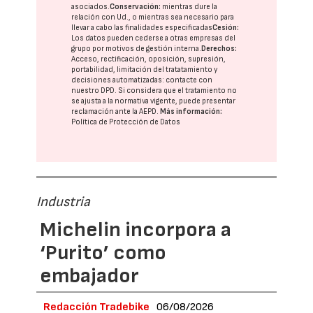
asociados.
Conservación:
mientras dure la
relación con Ud., o mientras sea necesario para
llevar a cabo las finalidades especificadas
Cesión:
Los datos pueden cederse a otras
empresas del
grupo
por motivos de gestión interna.
Derechos:
Acceso, rectificación, oposición, supresión,
portabilidad, limitación del tratatamiento y
decisiones automatizadas:
contacte con
nuestro DPD
. Si considera que el tratamiento no
se ajusta a la normativa vigente, puede presentar
reclamación ante la
AEPD
.
Más información:
Política de Protección de Datos
Industria
Michelin incorpora a
‘Purito’ como
embajador
Redacción Tradebike
06/08/2026