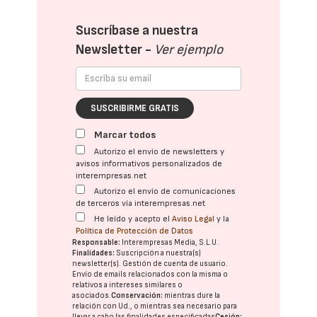
Suscríbase a nuestra
Newsletter -
Ver ejemplo
SUSCRIBIRME GRATIS
Marcar todos
Autorizo el envío de newsletters y
avisos informativos personalizados de
interempresas.net
Autorizo el envío de comunicaciones
de terceros vía interempresas.net
He leído y acepto el
Aviso Legal
y la
Política de Protección de Datos
Responsable:
Interempresas Media, S.L.U.
Finalidades:
Suscripción a nuestra(s)
newsletter(s). Gestión de cuenta de usuario.
Envío de emails relacionados con la misma o
relativos a intereses similares o
asociados.
Conservación:
mientras dure la
relación con Ud., o mientras sea necesario para
llevar a cabo las finalidades especificadas
Cesión: