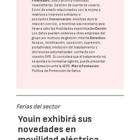
Finalidades:
Suscripción a nuestra(s)
newsletter(s). Gestión de cuenta de usuario.
Envío de emails relacionados con la misma o
relativos a intereses similares o
asociados.
Conservación:
mientras dure la
relación con Ud., o mientras sea necesario para
llevar a cabo las finalidades especificadas
Cesión:
Los datos pueden cederse a otras
empresas del
grupo
por motivos de gestión interna.
Derechos:
Acceso, rectificación, oposición, supresión,
portabilidad, limitación del tratatamiento y
decisiones automatizadas:
contacte con
nuestro DPD
. Si considera que el tratamiento no
se ajusta a la normativa vigente, puede presentar
reclamación ante la
AEPD
.
Más información:
Política de Protección de Datos
Ferias del sector
Youin exhibirá sus
novedades en
movilidad eléctrica