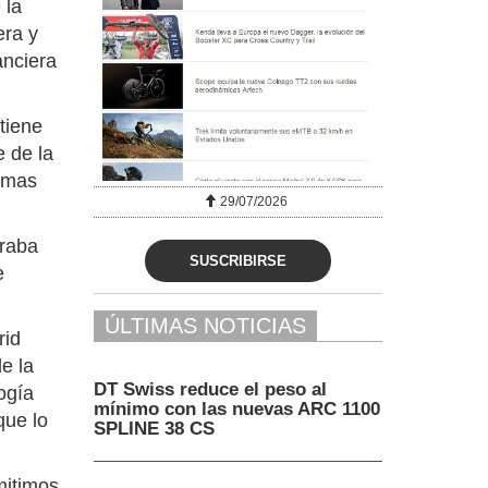
 la
era y
anciera
tiene
e de la
temas
29/07/2026
traba
SUSCRIBIRSE
e
ÚLTIMAS NOTICIAS
rid
e la
DT Swiss reduce el peso al
ogía
mínimo con las nuevas ARC 1100
que lo
SPLINE 38 CS
mitimos