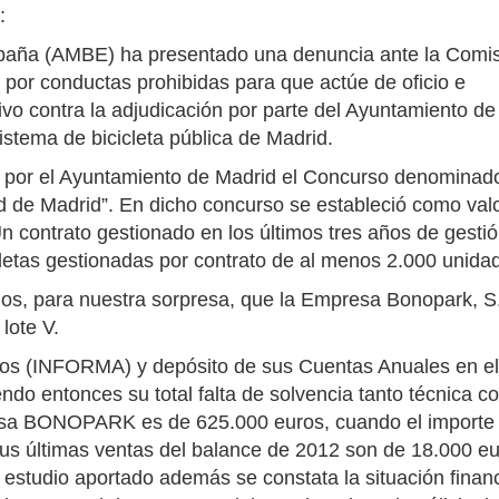
:
spaña (AMBE) ha presentado una denuncia ante la Comi
por conductas prohibidas para que actúe de oficio e
vo contra la adjudicación por parte del Ayuntamiento de
tema de bicicleta pública de Madrid.
o por el Ayuntamiento de Madrid el Concurso denominad
ad de Madrid”. En dicho concurso se estableció como val
“Un contrato gestionado en los últimos tres años de gesti
icletas gestionadas por contrato de al menos 2.000 unida
os, para nuestra sorpresa, que la Empresa Bonopark, S
lote V.
eros (INFORMA) y depósito de sus Cuentas Anuales en e
ndo entonces su total falta de solvencia tanto técnica 
presa BONOPARK es de 625.000 euros, cuando el importe
Sus últimas ventas del balance de 2012 son de 18.000 eu
l estudio aportado además se constata la situación finan