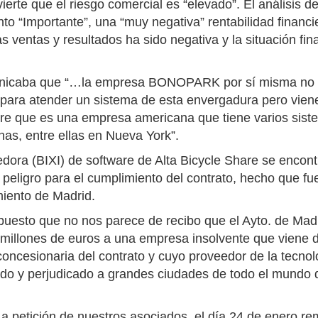
ierte que el riesgo comercial es “elevado”. El análisis de
to “Importante”, una “muy negativa” rentabilidad financi
as ventas y resultados ha sido negativa y la situación fin
municaba que “…la empresa BONOPARK por sí misma no 
, para atender un sistema de esta envergadura pero vien
are que es una empresa americana que tiene varios sis
22/07/2026
nas, entre ellas en Nueva York”.
ora (BIXI) de software de Alta Bicycle Share se encon
 peligro para el cumplimiento del contrato, hecho que fu
iento de Madrid.
puesto que no nos parece de recibo que el Ayto. de Mad
 millones de euros a una empresa insolvente que viene d
ncesionaria del contrato y cuyo proveedor de la tecnol
rado y perjudicado a grandes ciudades de todo el mundo 
 a petición de nuestros asociados, el día 24 de enero re