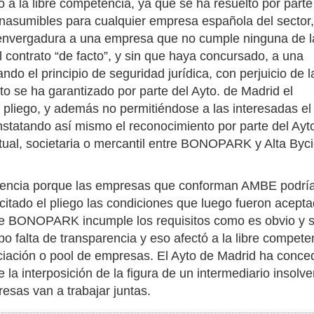
a la libre competencia, ya que se ha resuelto por parte
nasumibles para cualquier empresa española del sector,
 envergadura a una empresa que no cumple ninguna de l
 contrato “de facto”, y sin que haya concursado, a una
ando el principio de seguridad jurídica, con perjuicio de l
 se ha garantizado por parte del Ayto. de Madrid el
l pliego, y además no permitiéndose a las interesadas el
tatando así mismo el reconocimiento por parte del Ayt
tual, societaria o mercantil entre BONOPARK y Alta Byci
petencia porque las empresas que conforman AMBE podrí
citado el pliego las condiciones que luego fueron acept
que BONOPARK incumple los requisitos como es obvio y s
o falta de transparencia y eso afectó a la libre compete
ación o pool de empresas. El Ayto de Madrid ha conced
a interposición de la figura de un intermediario insolve
sas van a trabajar juntas.