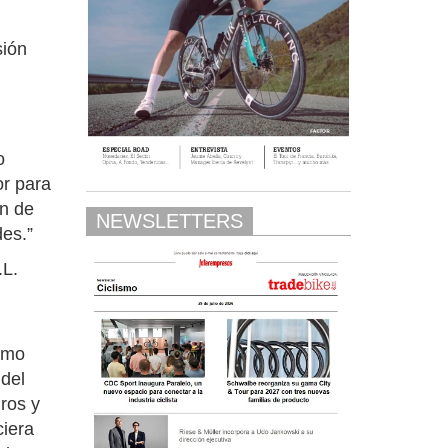
sión
o
or para
ón de
NEWSLETTERS
des.”
.L.
l
como
 del
ros y
ciera