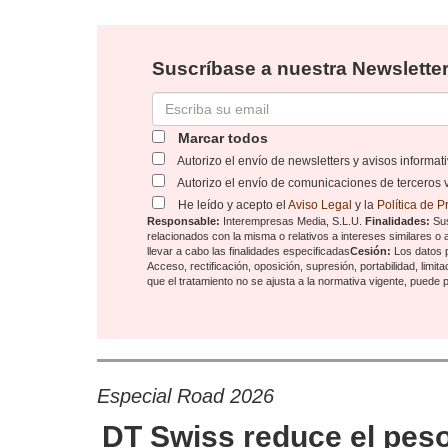
Suscríbase a nuestra Newsletter
Marcar todos
Autorizo el envío de newsletters y avisos informa
Autorizo el envío de comunicaciones de terceros 
He leído y acepto el
Aviso Legal
y la
Política de 
Responsable:
Interempresas Media, S.L.U.
Finalidades:
Sus
relacionados con la misma o relativos a intereses similares o
llevar a cabo las finalidades especificadas
Cesión:
Los datos 
Acceso, rectificación, oposición, supresión, portabilidad, limi
que el tratamiento no se ajusta a la normativa vigente, puede
Especial Road 2026
DT Swiss reduce el pes