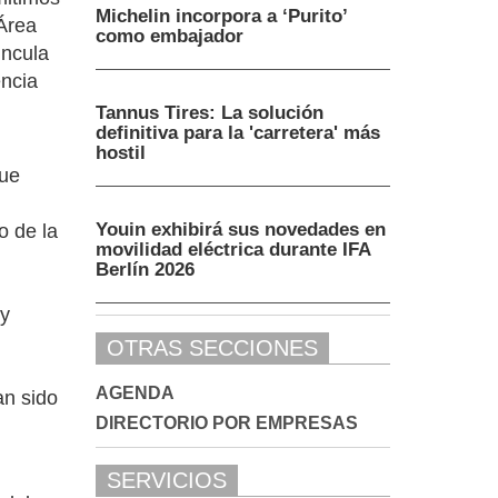
Michelin incorpora a ‘Purito’
 Área
como embajador
incula
encia
Tannus Tires: La solución
definitiva para la 'carretera' más
hostil
que
Youin exhibirá sus novedades en
o de la
movilidad eléctrica durante IFA
Berlín 2026
 y
OTRAS SECCIONES
AGENDA
an sido
DIRECTORIO POR EMPRESAS
SERVICIOS