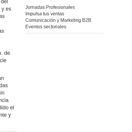
 del
Jornadas Profesionales
 y es
Impulsa tus ventas
as
Comunicación y Marketing B2B
Eventos sectoriales
as
o. de
cle
an
adas
in
ncia
ido el
nte y